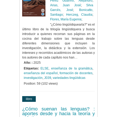
Pérez Guarino, Alejandro
;
Arias, Juan José
;
Silva
Garcés, José
;
Bonicatto,
Santiago
;
Herczeg, Claudia
;
Flores, María Eugenia
;
"¿Cómo lingüístiquearla?" es el
último libro de la trilogía lingüistiquera y busca
introducir a quienes recorran sus páginas en la
cocina del trabajo sobre las lenguas desde
diferentes dimensiones que incluyen la
investigación, la didáctica y la extensión. Los
intereses y recorridos académicos de las autoras y
los autores de cada capítulo nos han…
Año: :
2025
Etiquetas:
ELSE
,
enseñanza de la gramática
,
enseñanza del español
,
formación de docentes
,
investigación
,
J039
,
variedades lingüísticas
Position:
59
(
102
views)
libro
¿Cómo suenan las lenguas? :
aportes desde y hacia la teoría y