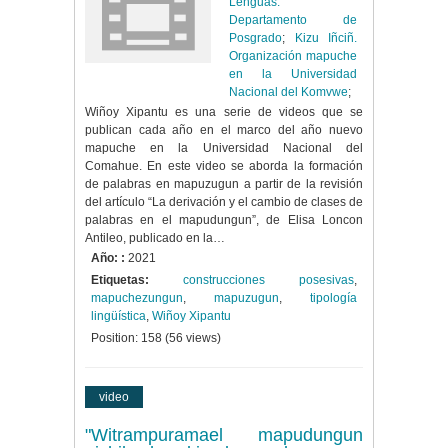
Lenguas.
Departamento de
Posgrado
;
Kizu Iñciñ.
Organización mapuche
en la Universidad
Nacional del Komvwe
;
Wiñoy Xipantu es una serie de videos que se
publican cada año en el marco del año nuevo
mapuche en la Universidad Nacional del
Comahue. En este video se aborda la formación
de palabras en mapuzugun a partir de la revisión
del artículo “La derivación y el cambio de clases de
palabras en el mapudungun”, de Elisa Loncon
Antileo, publicado en la…
Año: :
2021
Etiquetas:
construcciones posesivas
,
mapuchezungun
,
mapuzugun
,
tipología
lingüística
,
Wiñoy Xipantu
Position:
158
(
56
views)
video
"Witrampuramael mapudungun