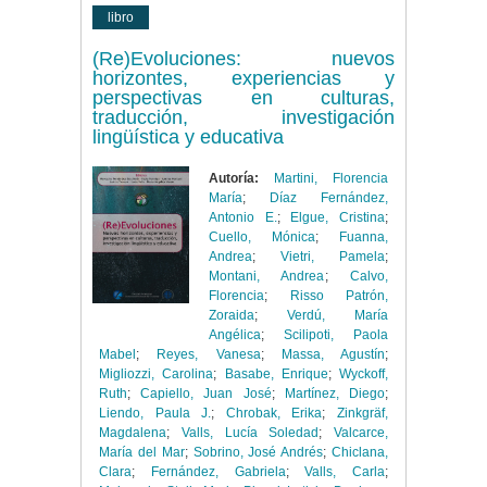
libro
(Re)Evoluciones: nuevos
horizontes, experiencias y
perspectivas en culturas,
traducción, investigación
lingüística y educativa
Autoría:
Martini, Florencia
María
;
Díaz Fernández,
Antonio E.
;
Elgue, Cristina
;
Cuello, Mónica
;
Fuanna,
Andrea
;
Vietri, Pamela
;
Montani, Andrea
;
Calvo,
Florencia
;
Risso Patrón,
Zoraida
;
Verdú, María
Angélica
;
Scilipoti, Paola
Mabel
;
Reyes, Vanesa
;
Massa, Agustín
;
Migliozzi, Carolina
;
Basabe, Enrique
;
Wyckoff,
Ruth
;
Capiello, Juan José
;
Martínez, Diego
;
Liendo, Paula J.
;
Chrobak, Erika
;
Zinkgräf,
Magdalena
;
Valls, Lucía Soledad
;
Valcarce,
María del Mar
;
Sobrino, José Andrés
;
Chiclana,
Clara
;
Fernández, Gabriela
;
Valls, Carla
;