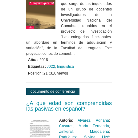
que surge de las inquietudes
de un grupo de docentes
investigadores de la
Universidad Nacional del
Comahue, reunidos en el
proyecto de investigación
“Las categorías funcionales:
un abordaje en términos de adquisición y
variación”, de la Facultad de Lenguas. Este
proyecto, conocido comoel…
Año: :
2018
Etiquetas:
J022
,
lingüística
Position:
21
(
310
views)
documento de conferencia
¿A qué edad son comprendidas
las pasivas en español?
Autoría:
Alvarez, Adriana
;
Casares, María Fernanda
;
Zinkgräf, Magdalena
;
Rodríguez, Silvina Lizé
;