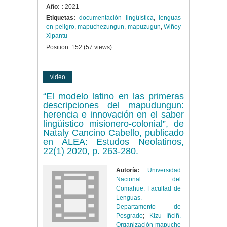
Año: :
2021
Etiquetas:
documentación lingüística
,
lenguas
en peligro
,
mapuchezungun
,
mapuzugun
,
Wiñoy
Xipantu
Position:
152
(
57
views)
video
“El modelo latino en las primeras
descripciones del mapudungun:
herencia e innovación en el saber
lingüístico misionero-colonial”, de
Nataly Cancino Cabello, publicado
en ALEA: Estudos Neolatinos,
22(1) 2020, p. 263-280.
Autoría:
Universidad
Nacional del
Comahue. Facultad de
Lenguas.
Departamento de
Posgrado
;
Kizu Iñciñ.
Organización mapuche