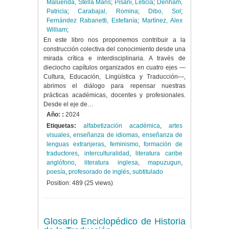
Maluenda, Stella Maris
;
Pisani, Leticia
;
Denham,
Patricia
;
Carabajal, Romina
;
Dibo, Sol
;
Fernández Rabanetti, Estefanía
;
Martínez, Alex
William
;
En este libro nos proponemos contribuir a la
construcción colectiva del conocimiento desde una
mirada crítica e interdisciplinaria. A través de
dieciocho capítulos organizados en cuatro ejes —
Cultura, Educación, Lingüística y Traducción—,
abrimos el diálogo para repensar nuestras
prácticas académicas, docentes y profesionales.
Desde el eje de…
Año: :
2024
Etiquetas:
alfabetización académica
,
artes
visuales
,
enseñanza de idiomas
,
enseñanza de
lenguas extranjeras
,
feminismo
,
formación de
traductores
,
interculturalidad
,
literatura caribe
anglófono
,
literatura inglesa
,
mapuzugun
,
poesía
,
profesorado de inglés
,
subtitulado
Position:
489
(
25
views)
Glosario Enciclopédico de Historia