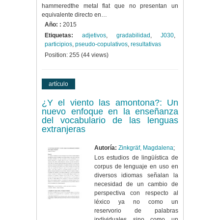
hammeredthe metal flat que no presentan un
equivalente directo en…
Año: :
2015
Etiquetas:
adjetivos
,
gradabilidad
,
J030
,
participios
,
pseudo-copulativos
,
resultativas
Position:
255
(
44
views)
artículo
¿Y el viento las amontona?: Un
nuevo enfoque en la enseñanza
del vocabulario de las lenguas
extranjeras
Autoría:
Zinkgräf, Magdalena
;
Los estudios de lingüística de
corpus de lenguaje en uso en
diversos idiomas señalan la
necesidad de un cambio de
perspectiva con respecto al
léxico ya no como un
reservorio de palabras
individuales sino como un