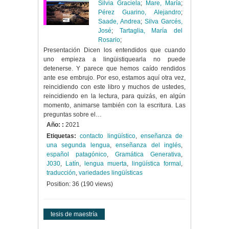
Silvia Graciela
;
Mare, María
;
Pérez Guarino, Alejandro
;
Saade, Andrea
;
Silva Garcés,
José
;
Tartaglia, María del
Rosario
;
Presentación Dicen los entendidos que cuando
uno empieza a lingüistiquearla no puede
detenerse. Y parece que hemos caído rendidos
ante ese embrujo. Por eso, estamos aquí otra vez,
reincidiendo con este libro y muchos de ustedes,
reincidiendo en la lectura, para quizás, en algún
momento, animarse también con la escritura. Las
preguntas sobre el…
Año: :
2021
Etiquetas:
contacto lingüístico
,
enseñanza de
una segunda lengua
,
enseñanza del inglés
,
español patagónico
,
Gramática Generativa
,
J030
,
Latín
,
lengua muerta
,
lingüística formal
,
traducción
,
variedades lingüísticas
Position:
36
(
190
views)
tesis de maestría