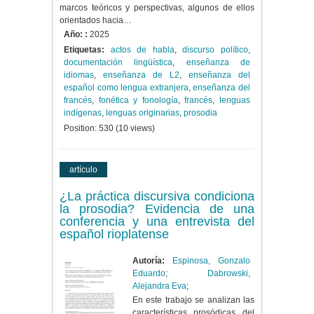
marcos teóricos y perspectivas, algunos de ellos
orientados hacia…
Año: :
2025
Etiquetas:
actos de habla
,
discurso político
,
documentación lingüística
,
enseñanza de
idiomas
,
enseñanza de L2
,
enseñanza del
español como lengua extranjera
,
enseñanza del
francés
,
fonética y fonología
,
francés
,
lenguas
indígenas
,
lenguas originarias
,
prosodia
Position:
530
(
10
views)
artículo
¿La práctica discursiva condiciona
la prosodia? Evidencia de una
conferencia y una entrevista del
español rioplatense
Autoría:
Espinosa, Gonzalo
Eduardo
;
Dabrowski,
Alejandra Eva
;
En este trabajo se analizan las
características prosódicas del