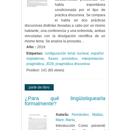
habla espontánea
condicionada por el tipo de
práctica discursiva. Se compara
el habla en dos prácticas
discursivas distintas llevadas a cabo por un mismo
hablante, una conferencia y una entrevista, ambas
vinculadas con la divulgación científica de un
mismo tema. Se analiza la prosodia…
Año: :
2019
Etiquetas:
configuración tonal nuclear
,
español
rioplatense
,
fraseo prosódico
,
interpretación
pragmática
,
J028
,
pragmática discursiva
Position:
141
(
60
views)
parte de libro
¿Para qué lingüistiquearla
formalmente?
Autoría:
Fernández, Matías
;
Mare, María
;
Introducción Como presentó