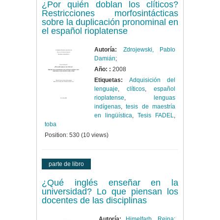
¿Por quién doblan los clíticos?
Restricciones morfosintácticas
sobre la duplicación pronominal en
el español rioplatense
Autoría:
Zdrojewski, Pablo
Damián
;
Año: :
2008
Etiquetas:
Adquisición del
lenguaje
,
clíticos
,
español
rioplatense
,
lenguas
indígenas
,
tesis de maestría
en lingüística
,
Tesis FADEL
,
toba
Position:
530
(
10
views)
parte de libro
¿Qué inglés enseñar en la
universidad? Lo que piensan los
docentes de las disciplinas
Autoría:
Himelfarb, Reina
;