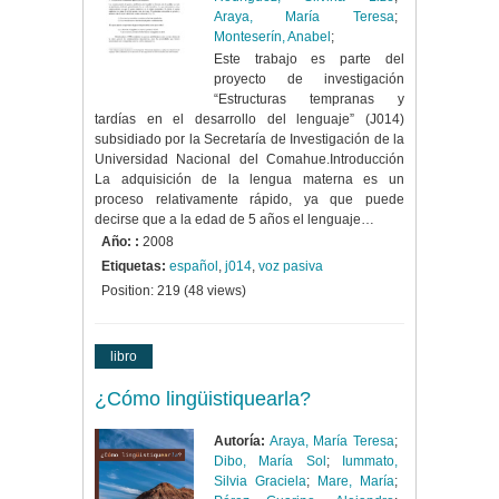
Araya, María Teresa
;
Monteserín, Anabel
;
Este trabajo es parte del
proyecto de investigación
“Estructuras tempranas y
tardías en el desarrollo del lenguaje” (J014)
subsidiado por la Secretaría de Investigación de la
Universidad Nacional del Comahue.Introducción
La adquisición de la lengua materna es un
proceso relativamente rápido, ya que puede
decirse que a la edad de 5 años el lenguaje…
Año: :
2008
Etiquetas:
español
,
j014
,
voz pasiva
Position:
219
(
48
views)
libro
¿Cómo lingüistiquearla?
Autoría:
Araya, María Teresa
;
Dibo, María Sol
;
Iummato,
Silvia Graciela
;
Mare, María
;