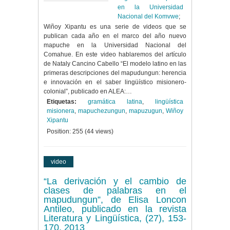
en la Universidad
Nacional del Komvwe
;
Wiñoy Xipantu es una serie de videos que se
publican cada año en el marco del año nuevo
mapuche en la Universidad Nacional del
Comahue. En este video hablaremos del artículo
de Nataly Cancino Cabello “El modelo latino en las
primeras descripciones del mapudungun: herencia
e innovación en el saber lingüístico misionero-
colonial”, publicado en ALEA:…
Etiquetas:
gramática latina
,
lingüística
misionera
,
mapuchezungun
,
mapuzugun
,
Wiñoy
Xipantu
Position:
255
(
44
views)
video
“La derivación y el cambio de
clases de palabras en el
mapudungun”, de Elisa Loncon
Antileo, publicado en la revista
Literatura y Lingüística, (27), 153-
170, 2013