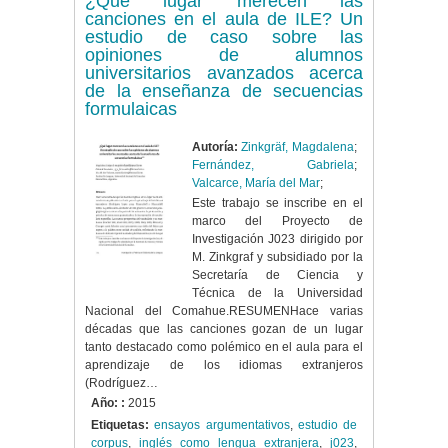
¿Qué lugar merecen las
canciones en el aula de ILE? Un
estudio de caso sobre las
opiniones de alumnos
universitarios avanzados acerca
de la enseñanza de secuencias
formulaicas
Autoría:
Zinkgräf, Magdalena
;
Fernández, Gabriela
;
Valcarce, María del Mar
;
Este trabajo se inscribe en el
marco del Proyecto de
Investigación J023 dirigido por
M. Zinkgraf y subsidiado por la
Secretaría de Ciencia y
Técnica de la Universidad
Nacional del Comahue.RESUMENHace varias
décadas que las canciones gozan de un lugar
tanto destacado como polémico en el aula para el
aprendizaje de los idiomas extranjeros
(Rodríguez…
Año: :
2015
Etiquetas:
ensayos argumentativos
,
estudio de
corpus
,
inglés como lengua extranjera
,
j023
,