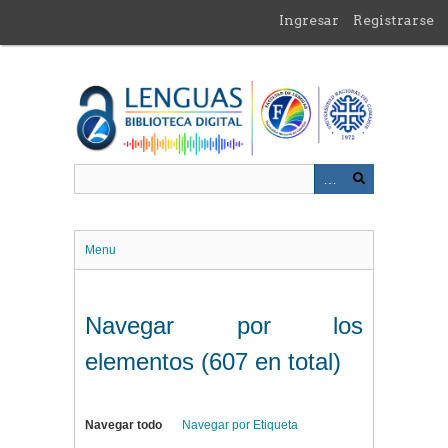
Saltar
Ingresar
Registrarse
al
contenido
principal
Menu
Navegar por los
elementos (607 en total)
Navegar todo
Navegar por Etiqueta