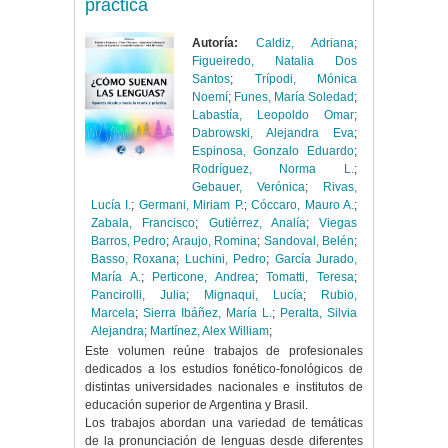
práctica
Autoría:
Caldiz, Adriana
;
Figueiredo, Natalia Dos
Santos
;
Trípodi, Mónica
Noemí
;
Funes, María Soledad
;
Labastía, Leopoldo Omar
;
Dabrowski, Alejandra Eva
;
Espinosa, Gonzalo Eduardo
;
Rodríguez, Norma L.
;
Gebauer, Verónica
;
Rivas,
Lucía I.
;
Germani, Miriam P.
;
Cóccaro, Mauro A.
;
Zabala, Francisco
;
Gutiérrez, Analía
;
Viegas
Barros, Pedro
;
Araujo, Romina
;
Sandoval, Belén
;
Basso, Roxana
;
Luchini, Pedro
;
García Jurado,
María A.
;
Perticone, Andrea
;
Tomatti, Teresa
;
Pancirolli, Julia
;
Mignaqui, Lucía
;
Rubio,
Marcela
;
Sierra Ibáñez, María L.
;
Peralta, Silvia
Alejandra
;
Martínez, Alex William
;
Este volumen reúne trabajos de profesionales
dedicados a los estudios fonético-fonológicos de
distintas universidades nacionales e institutos de
educación superior de Argentina y Brasil.
Los trabajos abordan una variedad de temáticas
de la pronunciación de lenguas desde diferentes