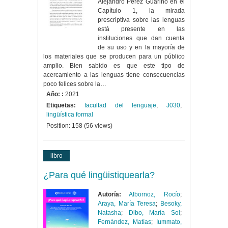
Alejandro Pérez Guarino en el
Capítulo 1, la mirada
prescriptiva sobre las lenguas
está presente en las
instituciones que dan cuenta
de su uso y en la mayoría de
los materiales que se producen para un público
amplio. Bien sabido es que este tipo de
acercamiento a las lenguas tiene consecuencias
poco felices sobre la…
Año: :
2021
Etiquetas:
facultad del lenguaje
,
J030
,
lingüística formal
Position:
158
(
56
views)
libro
¿Para qué lingüistiquearla?
Autoría:
Albornoz, Rocío
;
Araya, María Teresa
;
Besoky,
Natasha
;
Dibo, María Sol
;
Fernández, Matías
;
Iummato,