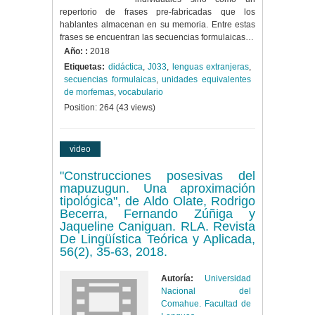
repertorio de frases pre-fabricadas que los
hablantes almacenan en su memoria. Entre estas
frases se encuentran las secuencias formulaicas…
Año: :
2018
Etiquetas:
didáctica
,
J033
,
lenguas extranjeras
,
secuencias formulaicas
,
unidades equivalentes
de morfemas
,
vocabulario
Position:
264
(
43
views)
video
"Construcciones posesivas del
mapuzugun. Una aproximación
tipológica", de Aldo Olate, Rodrigo
Becerra, Fernando Zúñiga y
Jaqueline Caniguan. RLA. Revista
De Lingüística Teórica y Aplicada,
56(2), 35-63, 2018.
Autoría:
Universidad
Nacional del
Comahue. Facultad de