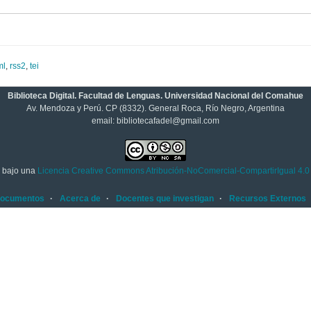
ml
,
rss2
,
tei
Biblioteca Digital. Facultad de Lenguas. Universidad Nacional del Comahue
Av. Mendoza y Perú. CP (8332). General Roca, Río Negro, Argentina
email: bibliotecafadel@gmail.com
tá bajo una
Licencia Creative Commons Atribución-NoComercial-CompartirIgual 4.0 
documentos
Acerca de
Docentes que investigan
Recursos Externos