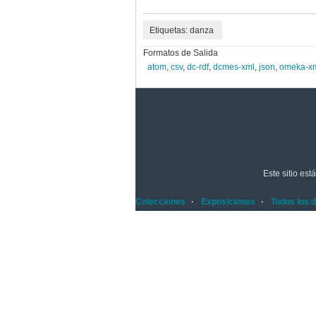
Etiquetas: danza
Formatos de Salida
atom
,
csv
,
dc-rdf
,
dcmes-xml
,
json
,
omeka-x
Este sitio es
Colecciones
Exposiciones
Todos los 