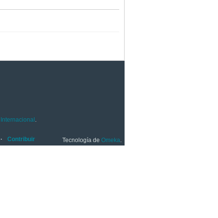
Internacional
.
Contribuir
Tecnología de
Omeka
.