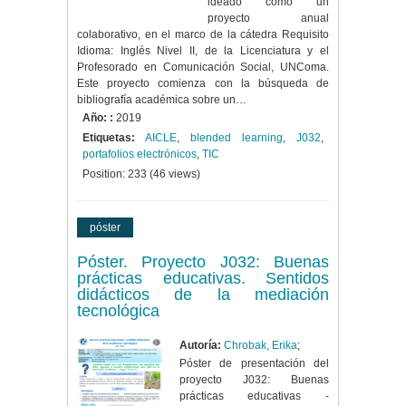
ideado como un
proyecto anual
colaborativo, en el marco de la cátedra Requisito
Idioma: Inglés Nivel II, de la Licenciatura y el
Profesorado en Comunicación Social, UNComa.
Este proyecto comienza con la búsqueda de
bibliografía académica sobre un…
Año: :
2019
Etiquetas:
AICLE
,
blended learning
,
J032
,
portafolios electrónicos
,
TIC
Position:
233
(
46
views)
póster
Póster. Proyecto J032: Buenas
prácticas educativas. Sentidos
didácticos de la mediación
tecnológica
Autoría:
Chrobak, Erika
;
Póster de presentación del
proyecto J032: Buenas
prácticas educativas -