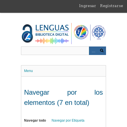
Saltar
Ingresar
Registrarse
al
contenido
principal
Menu
Navegar por los
elementos (7 en total)
Navegar todo
Navegar por Etiqueta