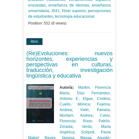
encuestas
,
enseñanza de idiomas
,
enseñanza
universitaria
,
J041
,
Nivel superior
,
percepciones
de estudiantes
,
tecnología educacional
Position:
552
(
8
views)
libro
(Re)Evoluciones: nuevos
horizontes, experiencias y
perspectivas en culturas,
traducción, investigación
lingüística y educativa
Autoría:
Martini, Florencia
María
;
Díaz Fernández,
Antonio E.
;
Elgue, Cristina
;
Cuello, Mónica
;
Fuanna,
Andrea
;
Vietri, Pamela
;
Montani, Andrea
;
Calvo,
Florencia
;
Risso Patrón,
Zoraida
;
Verdú, María
Angélica
;
Scilipoti, Paola
Mabel
;
Reyes, Vanesa
;
Massa, Agustín
;