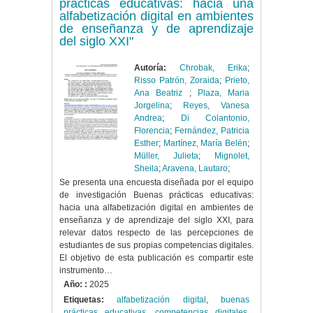
prácticas educativas: hacia una
alfabetización digital en ambientes
de enseñanza y de aprendizaje
del siglo XXI"
Autoría:
Chrobak, Erika
;
Risso Patrón, Zoraida
;
Prieto,
Ana Beatriz
;
Plaza, Maria
Jorgelina
;
Reyes, Vanesa
Andrea
;
Di Colantonio,
Florencia
;
Fernández, Patricia
Esther
;
Martínez, María Belén
;
Müller, Julieta
;
Mignolet,
Sheila
;
Aravena, Lautaro
;
Se presenta una encuesta diseñada por el equipo
de investigación Buenas prácticas educativas:
hacia una alfabetización digital en ambientes de
enseñanza y de aprendizaje del siglo XXI, para
relevar datos respecto de las percepciones de
estudiantes de sus propias competencias digitales.
El objetivo de esta publicación es compartir este
instrumento…
Año: :
2025
Etiquetas:
alfabetización digital
,
buenas
prácticas educativas
,
competencias digitales
,