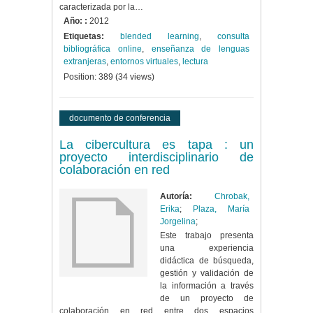
caracterizada por la…
Año: :
2012
Etiquetas:
blended learning
,
consulta
bibliográfica online
,
enseñanza de lenguas
extranjeras
,
entornos virtuales
,
lectura
Position:
389
(
34
views)
documento de conferencia
La cibercultura es tapa : un
proyecto interdisciplinario de
colaboración en red
Autoría:
Chrobak,
Erika
;
Plaza, María
Jorgelina
;
Este trabajo presenta
una experiencia
didáctica de búsqueda,
gestión y validación de
la información a través
de un proyecto de
colaboración en red entre dos espacios