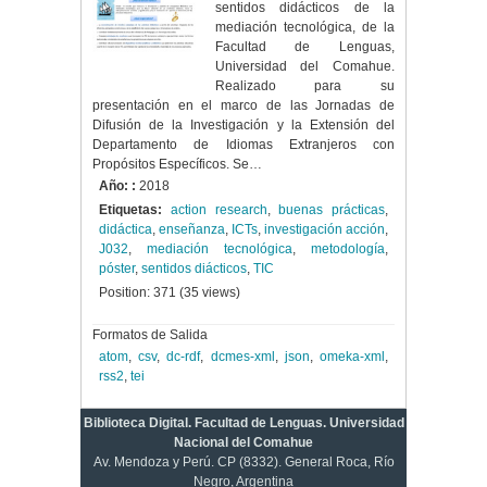
sentidos didácticos de la
mediación tecnológica, de la
Facultad de Lenguas,
Universidad del Comahue.
Realizado para su
presentación en el marco de las Jornadas de
Difusión de la Investigación y la Extensión del
Departamento de Idiomas Extranjeros con
Propósitos Específicos. Se…
Año: :
2018
Etiquetas:
action research
,
buenas prácticas
,
didáctica
,
enseñanza
,
ICTs
,
investigación acción
,
J032
,
mediación tecnológica
,
metodología
,
póster
,
sentidos diácticos
,
TIC
Position:
371
(
35
views)
Formatos de Salida
atom
,
csv
,
dc-rdf
,
dcmes-xml
,
json
,
omeka-xml
,
rss2
,
tei
Biblioteca Digital. Facultad de Lenguas. Universidad
Nacional del Comahue
Av. Mendoza y Perú. CP (8332). General Roca, Río
Negro, Argentina