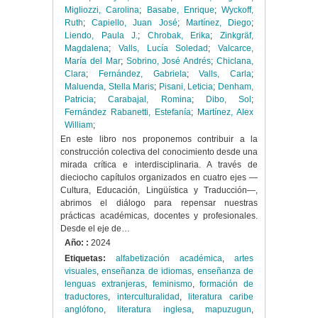
Migliozzi, Carolina
;
Basabe, Enrique
;
Wyckoff,
Ruth
;
Capiello, Juan José
;
Martínez, Diego
;
Liendo, Paula J.
;
Chrobak, Erika
;
Zinkgräf,
Magdalena
;
Valls, Lucía Soledad
;
Valcarce,
María del Mar
;
Sobrino, José Andrés
;
Chiclana,
Clara
;
Fernández, Gabriela
;
Valls, Carla
;
Maluenda, Stella Maris
;
Pisani, Leticia
;
Denham,
Patricia
;
Carabajal, Romina
;
Dibo, Sol
;
Fernández Rabanetti, Estefanía
;
Martínez, Alex
William
;
En este libro nos proponemos contribuir a la
construcción colectiva del conocimiento desde una
mirada crítica e interdisciplinaria. A través de
dieciocho capítulos organizados en cuatro ejes —
Cultura, Educación, Lingüística y Traducción—,
abrimos el diálogo para repensar nuestras
prácticas académicas, docentes y profesionales.
Desde el eje de…
Año: :
2024
Etiquetas:
alfabetización académica
,
artes
visuales
,
enseñanza de idiomas
,
enseñanza de
lenguas extranjeras
,
feminismo
,
formación de
traductores
,
interculturalidad
,
literatura caribe
anglófono
,
literatura inglesa
,
mapuzugun
,