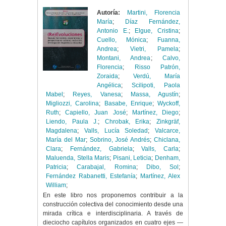
Autoría:
Martini, Florencia
María
;
Díaz Fernández,
Antonio E.
;
Elgue, Cristina
;
Cuello, Mónica
;
Fuanna,
Andrea
;
Vietri, Pamela
;
Montani, Andrea
;
Calvo,
Florencia
;
Risso Patrón,
Zoraida
;
Verdú, María
Angélica
;
Scilipoti, Paola
Mabel
;
Reyes, Vanesa
;
Massa, Agustín
;
Migliozzi, Carolina
;
Basabe, Enrique
;
Wyckoff,
Ruth
;
Capiello, Juan José
;
Martínez, Diego
;
Liendo, Paula J.
;
Chrobak, Erika
;
Zinkgräf,
Magdalena
;
Valls, Lucía Soledad
;
Valcarce,
María del Mar
;
Sobrino, José Andrés
;
Chiclana,
Clara
;
Fernández, Gabriela
;
Valls, Carla
;
Maluenda, Stella Maris
;
Pisani, Leticia
;
Denham,
Patricia
;
Carabajal, Romina
;
Dibo, Sol
;
Fernández Rabanetti, Estefanía
;
Martínez, Alex
William
;
En este libro nos proponemos contribuir a la
construcción colectiva del conocimiento desde una
mirada crítica e interdisciplinaria. A través de
dieciocho capítulos organizados en cuatro ejes —