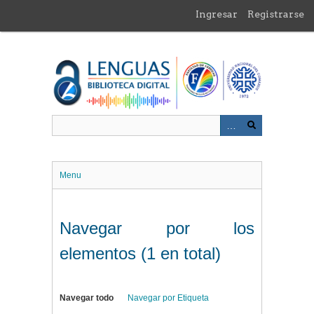
Saltar
Ingresar
Registrarse
al
contenido
principal
Menu
Navegar por los
elementos (1 en total)
Navegar todo
Navegar por Etiqueta