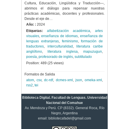
Cultura, Educación, Lingüística y Traducción—,
abrimos el diálogo para repensar nuestras
prácticas académicas, docentes y profesionales.
Desde el eje de…
Año: :
2024
Etiquetas:
alfabetización académica
,
artes
visuales
,
enseñanza de idiomas
,
enseñanza de
lenguas extranjeras
,
feminismo
,
formación de
traductores
,
interculturalidad
,
literatura caribe
anglófono
,
literatura inglesa
,
mapuzugun
,
poesía
,
profesorado de inglés
,
subtitulado
Position:
489
(
25
views)
Formatos de Salida
atom
,
csv
,
dc-rdf
,
dcmes-xml
,
json
,
omeka-xml
,
rss2
,
tei
Biblioteca Digital. Facultad de Lenguas. Universidad
Nacional del Comahue
Av. Mendoza y Perú. CP (8332). General Roca, Río
Negro, Argentina
email: bibliotecafadel@gmail.com