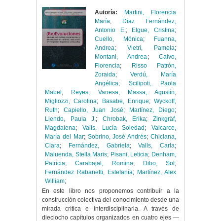
Autoría:
Martini, Florencia
María
;
Díaz Fernández,
Antonio E.
;
Elgue, Cristina
;
Cuello, Mónica
;
Fuanna,
Andrea
;
Vietri, Pamela
;
Montani, Andrea
;
Calvo,
Florencia
;
Risso Patrón,
Zoraida
;
Verdú, María
Angélica
;
Scilipoti, Paola
Mabel
;
Reyes, Vanesa
;
Massa, Agustín
;
Migliozzi, Carolina
;
Basabe, Enrique
;
Wyckoff,
Ruth
;
Capiello, Juan José
;
Martínez, Diego
;
Liendo, Paula J.
;
Chrobak, Erika
;
Zinkgräf,
Magdalena
;
Valls, Lucía Soledad
;
Valcarce,
María del Mar
;
Sobrino, José Andrés
;
Chiclana,
Clara
;
Fernández, Gabriela
;
Valls, Carla
;
Maluenda, Stella Maris
;
Pisani, Leticia
;
Denham,
Patricia
;
Carabajal, Romina
;
Dibo, Sol
;
Fernández Rabanetti, Estefanía
;
Martínez, Alex
William
;
En este libro nos proponemos contribuir a la
construcción colectiva del conocimiento desde una
mirada crítica e interdisciplinaria. A través de
dieciocho capítulos organizados en cuatro ejes —