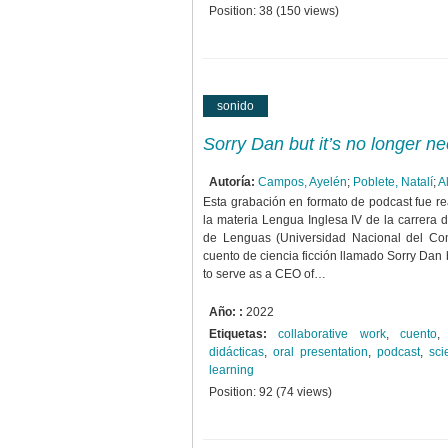
Position:
38
(
150
views)
sonido
Sorry Dan but it’s no longer 
Autoría:
Campos, Ayelén
;
Poblete, Natalí
;
A
Esta grabación en formato de podcast fue re
la materia Lengua Inglesa IV de la carrera 
de Lenguas (Universidad Nacional del Co
cuento de ciencia ficción llamado Sorry Dan 
to serve as a CEO of…
Año: :
2022
Etiquetas:
collaborative work
,
cuento
didácticas
,
oral presentation
,
podcast
,
sci
learning
Position:
92
(
74
views)