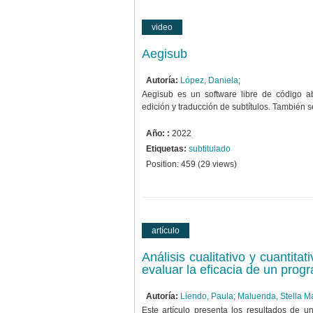
video
Aegisub
Autoría:
López, Daniela
;
Aegisub es un software libre de código abi
edición y traducción de subtítulos. También s
Año: :
2022
Etiquetas:
subtitulado
Position:
459
(
29
views)
artículo
Análisis cualitativo y cuantit
evaluar la eficacia de un prog
Autoría:
Liendo, Paula
;
Maluenda, Stella Ma
Este artículo presenta los resultados de un