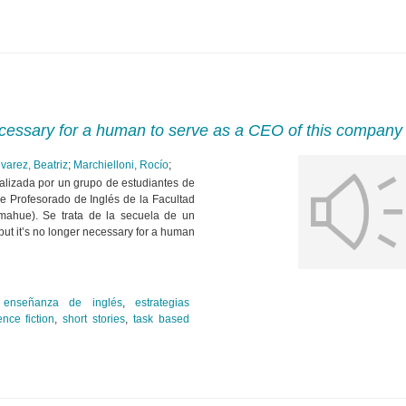
necessary for a human to serve as a CEO of this company
lvarez, Beatriz
;
Marchielloni, Rocío
;
alizada por un grupo de estudiantes de
de Profesorado de Inglés de la Facultad
mahue). Se trata de la secuela de un
but it’s no longer necessary for a human
,
enseñanza de inglés
,
estrategias
ence fiction
,
short stories
,
task based