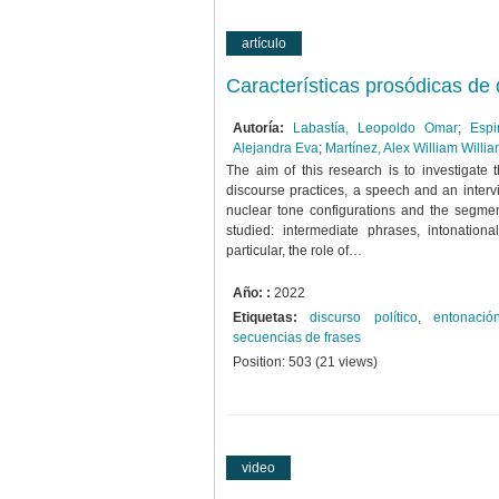
artículo
Características prosódicas de d
Autoría:
Labastía, Leopoldo Omar
;
Esp
Alejandra Eva
;
Martínez, Alex William Willi
The aim of this research is to investigate t
discourse practices, a speech and an interv
nuclear tone configurations and the segmen
studied: intermediate phrases, intonatio
particular, the role of…
Año: :
2022
Etiquetas:
discurso político
,
entonació
secuencias de frases
Position:
503
(
21
views)
video