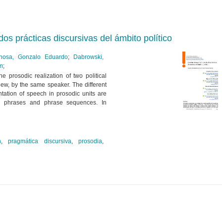
os prácticas discursivas del ámbito político
inosa, Gonzalo Eduardo
;
Dabrowski,
am
;
he prosodic realization of two political
iew, by the same speaker. The different
tation of speech in prosodic units are
nal phrases and phrase sequences. In
n
,
pragmática discursiva
,
prosodia
,