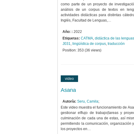
como parte de un proyecto de investigació
análisis de un corpus de textos en leng
actividades didácticas para distintas cáted
Inglés, Facultad de Lenguas,…
Año: :
2022
Etiquetas:
CATMA
,
didáctica de las lenguas
J031
,
lingüística de corpus
,
traducción
Position:
353
(
36
views)
video
Asana
Autoría:
Seru, Camila
;
Este video muestra el funcionamiento de As
gestionar elflujo de trabajo(tareas y proye
culminación de cada una de estas, así mism
permitiendo la comunicación, organización y p
los proyectos en…