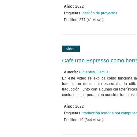
Año: :
2022
Etiquetas:
gestión de proyectos
Position:
277
(
41
views)
video
CafeTran Espresso como herra
Autoría:
Cifuentes, Camila
;
En este video se explica cómo funciona l
traducir un documento especializado uti
traducción, junto con algunas características
contra de incorporarla en nuestros trabajos d
Año: :
2022
Etiquetas:
traducción asistida por computa
Position:
19
(
344
views)