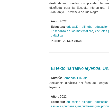
destinatarios puedan comprender fácilme
diseñada para la Escuela Intercultural
Prahuaniyeu, provincia de Río Negro.
Año: :
2022
Etiquetas:
educación bilingüe
,
educación 
Enseñanza de las matemáticas
,
escuelas 
didáctica
Position:
22
(
305
views)
El texto narrativo
leyenda
. Un
Autoría:
Fernando, Claudia
;
Secuencia didáctica del área de Lengua
leyenda.
Año: :
2022
Etiquetas:
educación bilingüe
,
educación 
escuelas primarias
,
mapuchezungun
,
propu