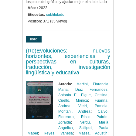
los picos del gráfico y ajustar mejor el subtitulado.
Año: :
2022
Etiquetas:
subtitulado
Position:
371
(
35
views)
libro
(Re)Evoluciones: nuevos
horizontes, experiencias y
perspectivas en culturas,
traducción, investigación
lingüística y educativa
Autoría:
Martini, Florencia
María
;
Díaz Fernández,
Antonio E.
;
Elgue, Cristina
;
Cuello, Mónica
;
Fuanna,
Andrea
;
Vietri, Pamela
;
Montani, Andrea
;
Calvo,
Florencia
;
Risso Patrón,
Zoraida
;
Verdú, María
Angélica
;
Scilipoti, Paola
Mabel
;
Reyes, Vanesa
;
Massa, Agustín
;