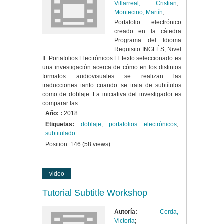
Villarreal, Cristian
;
Montecino, Martín
;
Portafolio electrónico
creado en la cátedra
Programa del Idioma
Requisito INGLÉS, Nivel
II: Portafolios Electrónicos.El texto seleccionado es
una investigación acerca de cómo en los distintos
formatos audiovisuales se realizan las
traducciones tanto cuando se trata de subtítulos
como de doblaje. La iniciativa del investigador es
comparar las…
Año: :
2018
Etiquetas:
doblaje
,
portafolios electrónicos
,
subtitulado
Position:
146
(
58
views)
video
Tutorial Subtitle Workshop
Autoría:
Cerda,
Victoria
;