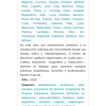
Migliozzi, Carolina
;
Basabe, Enrique
;
Wyckoff,
Ruth
;
Capiello, Juan José
;
Martínez, Diego
;
Liendo, Paula J.
;
Chrobak, Erika
;
Zinkgräf,
Magdalena
;
Valls, Lucía Soledad
;
Valcarce,
María del Mar
;
Sobrino, José Andrés
;
Chiclana,
Clara
;
Fernández, Gabriela
;
Valls, Carla
;
Maluenda, Stella Maris
;
Pisani, Leticia
;
Denham,
Patricia
;
Carabajal, Romina
;
Dibo, Sol
;
Fernández Rabanetti, Estefanía
;
Martínez, Alex
William
;
En este libro nos proponemos contribuir a la
construcción colectiva del conocimiento desde una
mirada crítica e interdisciplinaria. A través de
dieciocho capítulos organizados en cuatro ejes —
Cultura, Educación, Lingüística y Traducción—,
abrimos el diálogo para repensar nuestras
prácticas académicas, docentes y profesionales.
Desde el eje de…
Año: :
2024
Etiquetas:
alfabetización académica
,
artes
visuales
,
enseñanza de idiomas
,
enseñanza de
lenguas extranjeras
,
feminismo
,
formación de
traductores
,
interculturalidad
,
literatura caribe
anglófono
,
literatura inglesa
,
mapuzugun
,