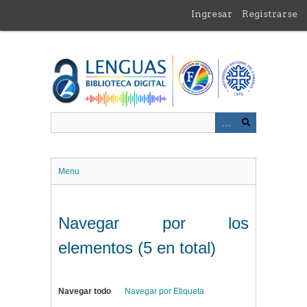
Saltar
Ingresar
Registrarse
al
contenido
principal
Menu
Navegar por los
elementos (5 en total)
Navegar todo
Navegar por Etiqueta