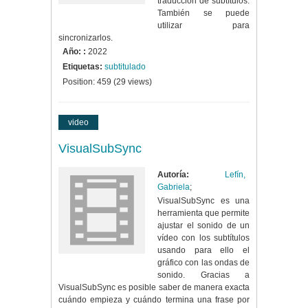
traducción de subtítulos.
También se puede
utilizar para
sincronizarlos.
Año: :
2022
Etiquetas:
subtitulado
Position:
459
(
29
views)
video
VisualSubSync
Autoría:
Lefín,
Gabriela
;
VisualSubSync es una
herramienta que permite
ajustar el sonido de un
vídeo con los subtítulos
usando para ello el
gráfico con las ondas de
sonido. Gracias a
VisualSubSync es posible saber de manera exacta
cuándo empieza y cuándo termina una frase por