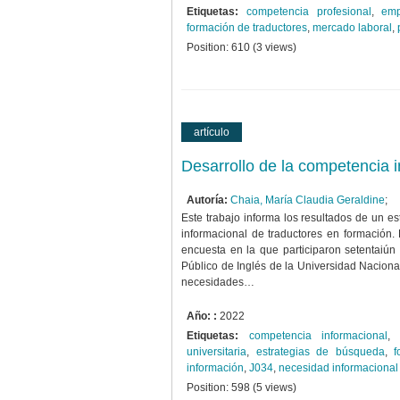
Etiquetas:
competencia profesional
,
emp
formación de traductores
,
mercado laboral
,
Position:
610
(
3
views)
artículo
Desarrollo de la competencia 
Autoría:
Chaia, María Claudia Geraldine
;
Este trabajo informa los resultados de un e
informacional de traductores en formación. 
encuesta en la que participaron setentaiún 
Público de Inglés de la Universidad Nacion
necesidades…
Año: :
2022
Etiquetas:
competencia informacional
universitaria
,
estrategias de búsqueda
,
f
información
,
J034
,
necesidad informacional
Position:
598
(
5
views)