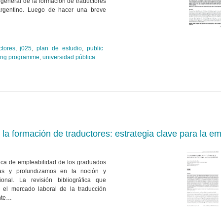
general de la formación de traductores
 argentino. Luego de hacer una breve
ctores
,
j025
,
plan de estudio
,
public
ining programme
,
universidad pública
la formación de traductores: estrategia clave para la em
ica de empleabilidad de los graduados
nas y profundizamos en la noción y
nal. La revisión bibliográfica que
 el mercado laboral de la traducción
ante…