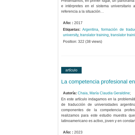
Presentamos, en primer lugar, un panorama 
e intérpretes en el sistema universitario
referencia a la situación…
Año: :
2017
Etiquetas:
Argentina
,
formación de tradu
university
,
translator training
,
translator tra
Position:
322
(
38
views)
artículo
La competencia profesional en 
Autoría:
Chaia, María Claudia Geraldine
;
En este artículo indagamos en la problemát
de traducción de universidades argenti
componentes de la competencia profesio
realizamos para este estudio muestra que
latinoamericano es activo, joven y en const
Año: :
2023