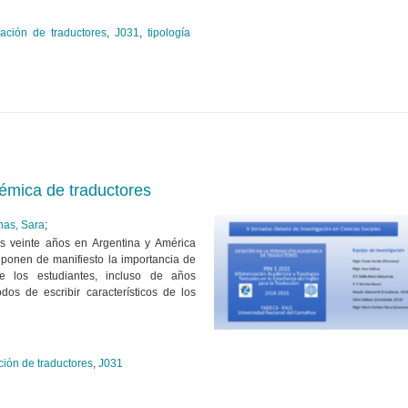
ación de traductores
,
J031
,
tipología
émica de traductores
nas, Sara
;
os veinte años en Argentina y América
 ponen de manifiesto la importancia de
e los estudiantes, incluso de años
os de escribir característicos de los
ción de traductores
,
J031