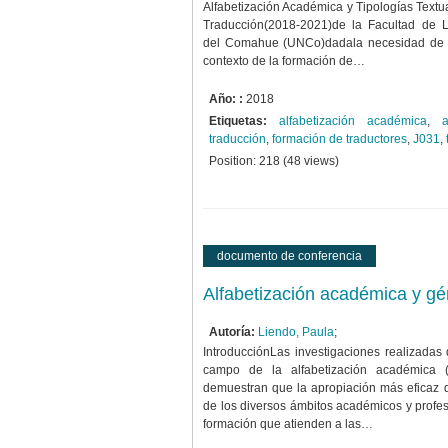
Alfabetización Académica y Tipologías Textu
Traducción(2018-2021)de la Facultad de 
del Comahue (UNCo)dadala necesidad de rea
contexto de la formación de…
Año: :
2018
Etiquetas:
alfabetización académica
,
a
traducción
,
formación de traductores
,
J031
,
Position:
218
(
48
views)
documento de conferencia
Alfabetización académica y gé
Autoría:
Liendo, Paula
;
IntroducciónLas investigaciones realizadas
campo de la alfabetización académica 
demuestran que la apropiación más eficaz de
de los diversos ámbitos académicos y profes
formación que atienden a las…