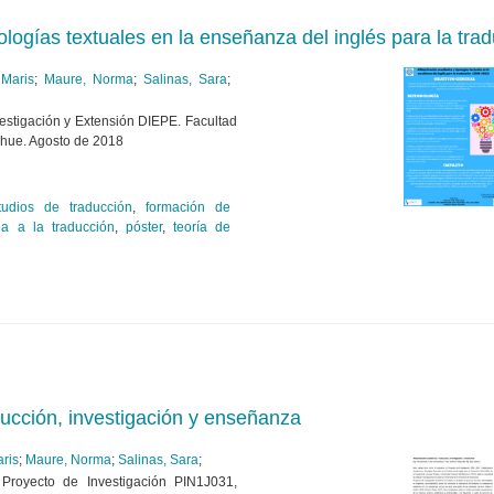
ologías textuales en la enseñanza del inglés para la tra
 Maris
;
Maure, Norma
;
Salinas, Sara
;
estigación y Extensión DIEPE. Facultad
hue. Agosto de 2018
tudios de traducción
,
formación de
da a la traducción
,
póster
,
teoría de
ducción, investigación y enseñanza
ris
;
Maure, Norma
;
Salinas, Sara
;
 Proyecto de Investigación PIN1J031,