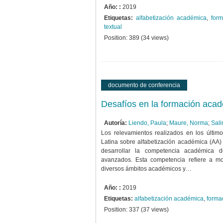
Año: :
2019
Etiquetas:
alfabetización académica
,
form
textual
Position:
389
(
34
views)
documento de conferencia
Desafíos en la formación acad
Autoría:
Liendo, Paula
;
Maure, Norma
;
Sali
Los relevamientos realizados en los últim
Latina sobre alfabetización académica (AA)
desarrollar la competencia académica d
avanzados. Esta competencia refiere a mod
diversos ámbitos académicos y…
Año: :
2019
Etiquetas:
alfabetización académica
,
forma
Position:
337
(
37
views)