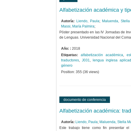
Alfabetización académica y tip
Autoría:
Liendo, Paula
;
Maluenda, Stella
Massi, María Palmira
;
Póster presentado en las IV Jornadas de Inv
de Lenguas. Universidad Nacional del Coma
Año: :
2018
Etiquetas:
alfabetización académica
,
es
traductores
,
J031
,
lengua inglesa aplica
género
Position:
355
(
36
views)
documento de conferencia
Alfabetización académica: tra
Autoría:
Liendo, Paula
;
Maluenda, Stella Ma
Este trabajo tiene como fin presentar el