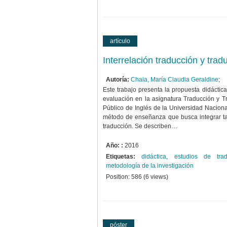
artículo
Interrelación traducción y tra
Autoría:
Chaia, María Claudia Geraldine
;
Este trabajo presenta la propuesta didácti
evaluación en la asignatura Traducción y Tr
Público de Inglés de la Universidad Nacion
método de enseñanza que busca integrar tar
traducción. Se describen…
Año: :
2016
Etiquetas:
didáctica
,
estudios de trad
metodología de la investigación
Position:
586
(
6
views)
póster