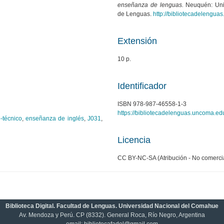
enseñanza de lenguas.
Neuquén: Uni
de Lenguas.
http://bibliotecadelengu
Extensión
10 p.
Identificador
ISBN 978-987-46558-1-3
https://bibliotecadelenguas.uncoma.ed
o-técnico
,
enseñanza de inglés
,
J031
,
Licencia
CC BY-NC-SA (Atribución - No comercial
Biblioteca Digital. Facultad de Lenguas. Universidad Nacional del Comahue
Av. Mendoza y Perú. CP (8332). General Roca, Río Negro, Argentina