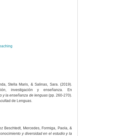
eaching
a, Stella Maris, & Salinas, Sara. (2019).
cción, investigación y enseñanza. En
io y la enseñanza de lenguas
(pp. 260-270).
cultad de Lenguas.
z Beschtedt, Mercedes, Formiga, Paola, &
onocimiento y diversidad en el estudio y la