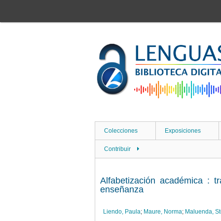
Saltar
al
contenido
principal
Colecciones
Exposiciones
Contribuir
Alfabetización académica : tr
enseñanza
Liendo, Paula
;
Maure, Norma
;
Maluenda, St