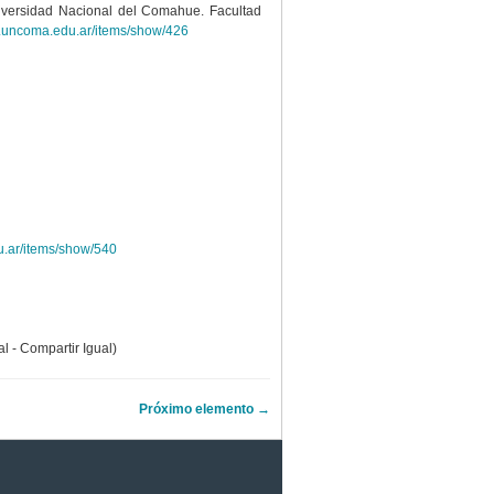
versidad Nacional del Comahue. Facultad
as.uncoma.edu.ar/items/show/426
u.ar/items/show/540
 - Compartir Igual)
Próximo elemento →