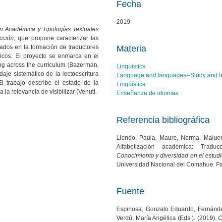
Fecha
2019
ón Académica y Tipologías Textuales
cción
, que propone caracterizar las
izados en la formación de traductores
Materia
ticos. El proyecto se enmarca en el
ing across the curriculum (Bazerman,
Linguistics
je sistemático de la lectoescritura
Language and languages--Study and t
El trabajo describe el estado de la
Lingüística
 la relevancia de visibilizar (Venuti,
Enseñanza de idiomas
Referencia bibliográfica
Liendo, Paula, Maure, Norma, Maluend
Alfabetización académica: Tradu
Conocimiento y diversidad en el estud
Universidad Nacional del Comahue. Fa
Fuente
Espinosa, Gonzalo Eduardo, Fernánde
Verdú, María Angélica (Eds.). (2019).
C