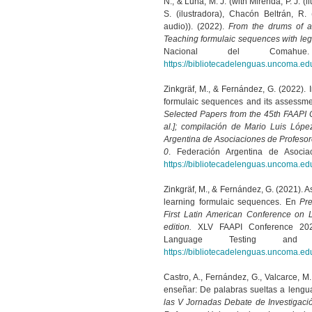
N., & Luna, M. J. (with Mirenda, P. J. (ilu
S. (ilustradora), Chacón Beltrán, R.
audio)). (2022).
From the drums of an
Teaching formulaic sequences with leg
Nacional del Comahu
https://bibliotecadelenguas.uncoma.ed
Zinkgräf, M., & Fernández, G. (2022). 
formulaic sequences and its assessm
Selected Papers from the 45th FAAPI C
al.]; compilación de Mario Luis Lópe
Argentina de Asociaciones de Profeso
0
. Federación Argentina de Asocia
https://bibliotecadelenguas.uncoma.ed
Zinkgräf, M., & Fernández, G. (2021). A
learning formulaic sequences. En
Pr
First Latin American Conference on 
edition.
XLV FAAPI Conference 2021
Language Testing and As
https://bibliotecadelenguas.uncoma.ed
Castro, A., Fernández, G., Valcarce, M
enseñar: De palabras sueltas a lengu
las V Jornadas Debate de Investigaci