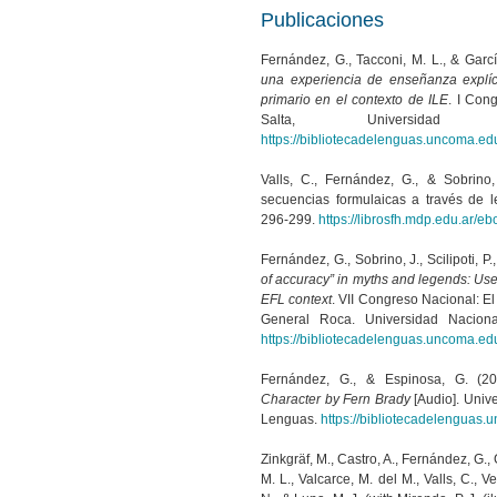
Publicaciones
Fernández, G., Tacconi, M. L., & Garc
una experiencia de enseñanza explíc
primario en el contexto de ILE
. I Con
Salta, Universida
https://bibliotecadelenguas.uncoma.ed
Valls, C., Fernández, G., & Sobrin
secuencias formulaicas a través de 
296-299.
https://librosfh.mdp.edu.ar/e
Fernández, G., Sobrino, J., Scilipoti, P.
of accuracy” in myths and legends: Use
EFL context
. VII Congreso Nacional: 
General Roca. Universidad Nacion
https://bibliotecadelenguas.uncoma.ed
Fernández, G., & Espinosa, G. (2
Character by Fern Brady
[Audio]. Univ
Lenguas.
https://bibliotecadelenguas
Zinkgräf, M., Castro, A., Fernández, G., 
M. L., Valcarce, M. del M., Valls, C., V