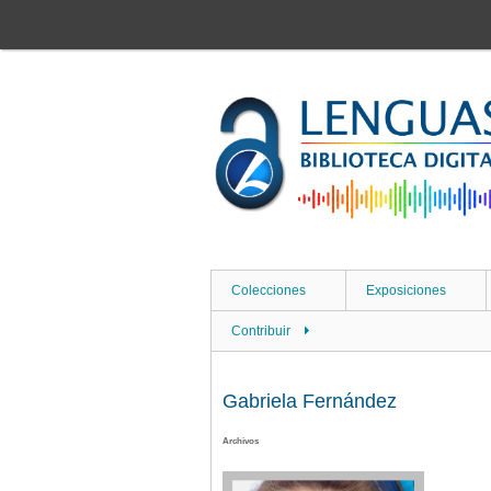
Saltar
al
contenido
principal
Colecciones
Exposiciones
Contribuir
Gabriela Fernández
Archivos