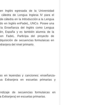
en Inglés egresada de la Universidad
 cátedra de Lengua Inglesa IV para el
de cátedra en la Introducción a la Lengua
rado en Inglés enFadeL, UNCo. Posee una
a la Enseñanza del Inglés como Lengua
aén, España y es también alumna de la
 en FadeL. Participa del proyecto de
adquisición de secuencias formulaicas en
ranjera del nivel primario.
cas en leyendas y canciones: enseñanza-
a Extranjera en escuelas primarias y
ndizaje de secuencias formulaicas en
 Extranjera) en escuelas primarias.