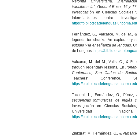
Reforma Universitaria. Interrelac
transferencia”, General Roca, 16 y 
Investigación en Ciencias Sociales 
Interrelaciones entre investi
https://bibliotecadelenguas.uncoma.ed
Fernández, G., Valcarce, M. del M., 
legends for chunks: An exploratory 
estudio y la enseñanza de lenguas
. U
de Lenguas.
https://bibliotecadeleng
Valcarce, M. del M., Valls, C., & Fe
through legendary lessons. En
Ponenc
Conference, San Carlos de Barilo
Teachers’ Conference,
https://bibliotecadelenguas.uncoma.ed
Tacconi, L., Fernández, G., Pérez,
secuencias formulaicas de inglés 
Investigación en Ciencias Sociale
Universidad Nac
https://bibliotecadelenguas.uncoma.ed
Zinkgräf, M., Fernández, G., & Valcarc