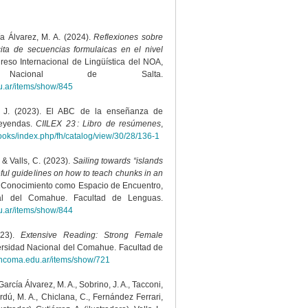
ía Álvarez, M. A. (2024).
Reflexiones sobre
ita de secuencias formulaicas en el nivel
greso Internacional de Lingüística del NOA,
d Nacional de Salta.
u.ar/items/show/845
o, J. (2023). El ABC de la enseñanza de
leyendas.
CIILEX 23 : Libro de resúmenes
,
books/index.php/fh/catalog/view/30/28/136-1
, & Valls, C. (2023).
Sailing towards “islands
ful guidelines on how to teach chunks in an
El Conocimiento como Espacio de Encuentro,
al del Comahue. Facultad de Lenguas.
u.ar/items/show/844
023).
Extensive Reading: Strong Female
ersidad Nacional del Comahue. Facultad de
.uncoma.edu.ar/items/show/721
García Álvarez, M. A., Sobrino, J. A., Tacconi,
erdú, M. A., Chiclana, C., Fernández Ferrari,