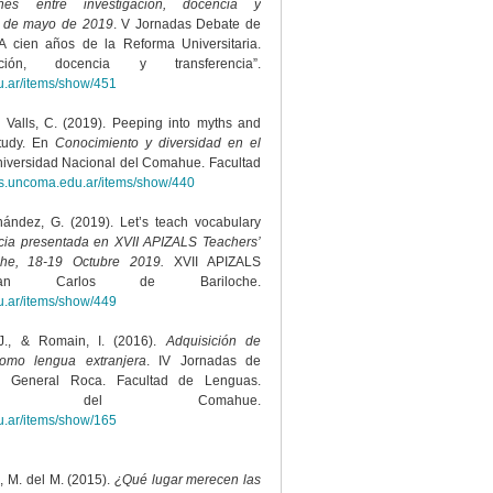
iones entre investigación, docencia y
17 de mayo de 2019
. V Jornadas Debate de
“A cien años de la Reforma Universitaria.
gación, docencia y transferencia”.
u.ar/items/show/451
& Valls, C. (2019). Peeping into myths and
study. En
Conocimiento y diversidad en el
niversidad Nacional del Comahue. Facultad
uas.uncoma.edu.ar/items/show/440
rnández, G. (2019). Let’s teach vocabulary
ia presentada en XVII APIZALS Teachers’
che, 18-19 Octubre 2019.
XVII APIZALS
 San Carlos de Bariloche.
u.ar/items/show/449
 J., & Romain, I. (2016).
Adquisición de
como lengua extranjera
. IV Jornadas de
s, General Roca. Facultad de Lenguas.
ional del Comahue.
u.ar/items/show/165
e, M. del M. (2015).
¿Qué lugar merecen las