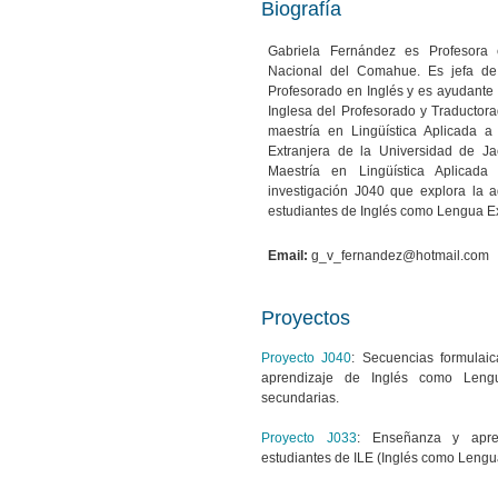
Biografía
Gabriela Fernández es Profesora 
Nacional del Comahue. Es jefa de
Profesorado en Inglés y es ayudante 
Inglesa del Profesorado y Traducto
maestría en Lingüística Aplicada 
Extranjera de la Universidad de J
Maestría en Lingüística Aplicada
investigación J040 que explora la 
estudiantes de Inglés como Lengua Ext
Email:
g_v_fernandez@hotmail.com
Proyectos
Proyecto J040
: Secuencias formulai
aprendizaje de Inglés como Lengu
secundarias.
Proyecto J033
: Enseñanza y apre
estudiantes de ILE (Inglés como Lengua