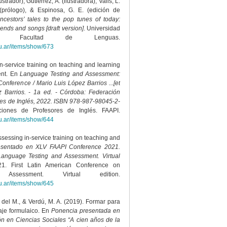
strador), Gutiérrez, A. (ilustradora), Valls, L.
 (prólogo), & Espinosa, G. E. (edición de
cestors’ tales to the pop tunes of today:
ends and songs [draft version]
. Universidad
e. Facultad de Lenguas.
u.ar/items/show/673
In-service training on teaching and learning
ent. En
Language Testing and Assessment:
onference / Mario Luis López Barrios ...[et
z Barrios. - 1a ed. - Córdoba: Federación
res de Inglés, 2022. ISBN 978-987-98045-2-
ciones de Profesores de Inglés. FAAPI.
u.ar/items/show/644
ssessing in-service training on teaching and
esentado en XLV FAAPI Conference 2021.
Language Testing and Assessment. Virtual
. First Latin American Conference on
sessment. Virtual edition.
u.ar/items/show/645
. del M., & Verdú, M. A. (2019). Formar para
aje formulaico. En
Ponencia presentada en
ón en Ciencias Sociales “A cien años de la