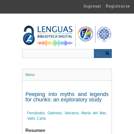
Saltar
Ingresar
Registrarse
al
contenido
principal
Menu
Peeping into myths and legends
for chunks: an exploratory study
Fernández, Gabriela
;
Valcarce, María del Mar
;
Valls, Carla
.
Resumen