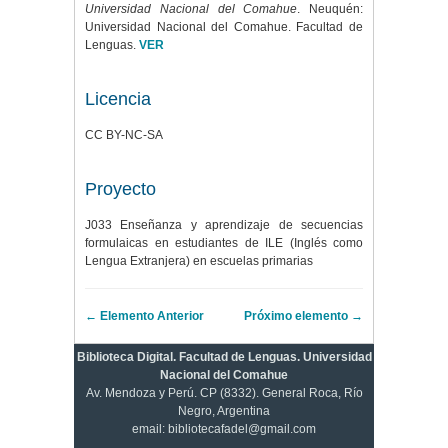
Universidad Nacional del Comahue
. Neuquén:
Universidad Nacional del Comahue. Facultad de
Lenguas.
VER
Licencia
CC BY-NC-SA
Proyecto
J033 Enseñanza y aprendizaje de secuencias
formulaicas en estudiantes de ILE (Inglés como
Lengua Extranjera) en escuelas primarias
← Elemento Anterior
Próximo elemento →
Biblioteca Digital. Facultad de Lenguas. Universidad
Nacional del Comahue
Av. Mendoza y Perú. CP (8332). General Roca, Río
Negro, Argentina
email: bibliotecafadel@gmail.com