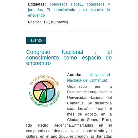
Etiquetas:
congresos FadeL
,
congresos y
jornadas
,
El conocimiento como espacio de
encuentro
Position:
15
(
393
views)
evento
Congreso Nacional : el
conocimiento como espacio de
encuentro
Autoría:
Universidad
Nacional del Comahue
;
Organizado por la
Facultad de Lenguas de la
Universidad Nacional del
Comahue. Se desarrolla
cada dos años, durante el
mes de Agosto, en la
Ciudad de General Roca,
Río Negro, Argentina.Enmarcadas en el
compromiso de democratizar el conocimiento y la
cultura, en el año 2005 se crearon las Jornadas