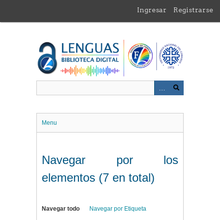
Saltar
Ingresar
Registrarse
al
contenido
principal
Menu
Navegar por los
elementos (7 en total)
Navegar todo
Navegar por Etiqueta