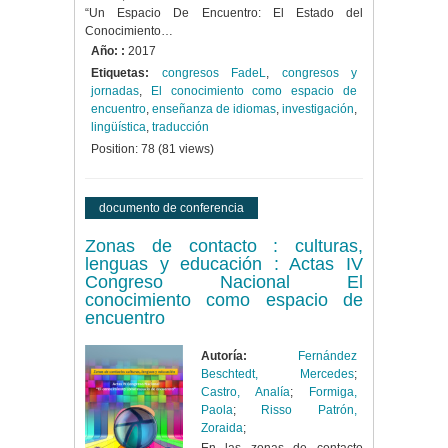
“Un Espacio De Encuentro: El Estado del
Conocimiento…
Año: :
2017
Etiquetas:
congresos FadeL
,
congresos y
jornadas
,
El conocimiento como espacio de
encuentro
,
enseñanza de idiomas
,
investigación
,
lingüística
,
traducción
Position:
78
(
81
views)
documento de conferencia
Zonas de contacto : culturas,
lenguas y educación : Actas IV
Congreso Nacional El
conocimiento como espacio de
encuentro
Autoría:
Fernández
Beschtedt, Mercedes
;
Castro, Analía
;
Formiga,
Paola
;
Risso Patrón,
Zoraida
;