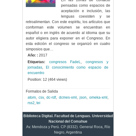
En las zonas de contacto
pensadas como espacios de
aceptación e inclusión, las
lenguas coexisten y se
retroalimentan. Con este espíritu, los artículos que
conforman este volumen se encuentran en
español o en inglés de acuerdo al idioma que su
autor eligiera para exponer en el Congreso. En
esta edición el congreso se organizó en cuatro
simposios que…
Año: :
2017
Etiquetas:
congresos FadeL
,
congresos y
jornadas
,
El conocimiento como espacio de
encuentro
Position:
12
(
464
views)
Formatos de Salida
atom
,
csv
,
dc-rdf
,
dcmes-xml
,
json
,
omeka-xml
,
rss2
,
tei
Biblioteca Digital. Facultad de Lenguas. Universidad
Nacional del Comahue
Av. Mendoza y Perú. CP (8332). General Roca, Río
Negro, Argentina