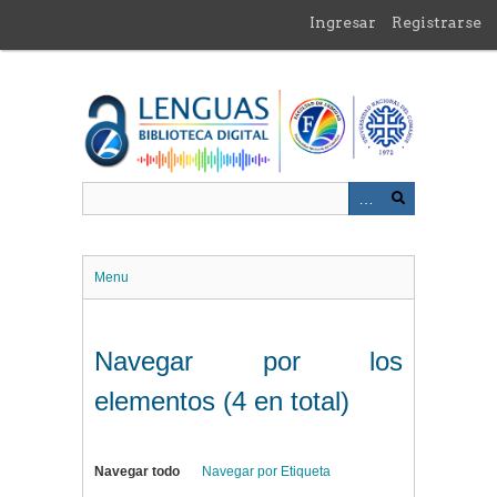
Saltar
Ingresar
Registrarse
al
contenido
principal
Menu
Navegar por los
elementos (4 en total)
Navegar todo
Navegar por Etiqueta