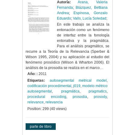
Autoría:
Arana, Valeria
Fernanda
;
Blázquez, Bettiana
Andrea
;
Espinosa, Gonzalo
Eduardo
;
Valls, Lucía Soledad
;
En este trabajo se analiza la
entonación como un fenómeno
de interfaz entre la fonología
entonativa y la pragmática.
Para el análisis pragmático, se
recurre a la Teoría de la Relevancia (Sperber &
Wilson 1995, 2004) y su aplicación al estudio del
fenómeno prosódico (Wilson & Wharton 2006). El
análisis de la prosodia se realiza en el marco…
Año: :
2011
Etiquetas:
autosegmental metrical model
,
codificación procedimental
,
j019
,
modelo métrico
autosegmental
,
pragmática
,
pragmatics
,
procedural encoding
,
prosodia
,
prosody
,
relevance
,
relevancia
Position:
299
(
40
views)
parte de libro