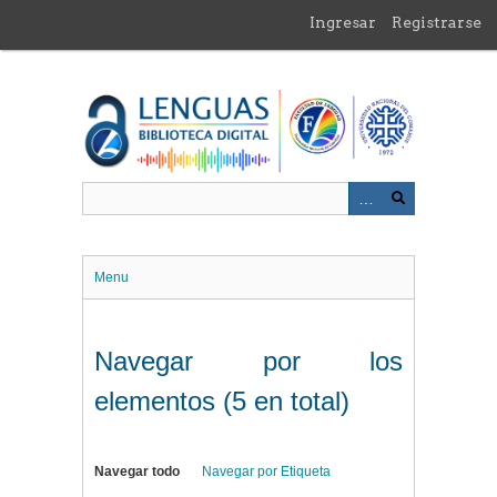
Saltar
Ingresar
Registrarse
al
contenido
principal
Menu
Navegar por los
elementos (5 en total)
Navegar todo
Navegar por Etiqueta