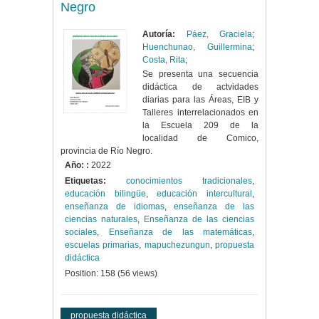
Negro
Autoría:
Páez, Graciela
;
Huenchunao, Guillermina
;
Costa, Rita
;
Se presenta una secuencia
didáctica de actvidades
diarias para las Áreas, EIB y
Talleres interrelacionados en
la Escuela 209 de la
localidad de Comico,
provincia de Río Negro.
Año: :
2022
Etiquetas:
conocimientos tradicionales
,
educación bilingüe
,
educación intercultural
,
enseñanza de idiomas
,
enseñanza de las
ciencias naturales
,
Enseñanza de las ciencias
sociales
,
Enseñanza de las matemáticas
,
escuelas primarias
,
mapuchezungun
,
propuesta
didáctica
Position:
158
(
56
views)
propuesta didáctica