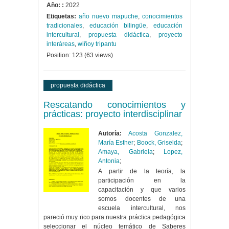
Año: :
2022
Etiquetas:
año nuevo mapuche
,
conocimientos
tradicionales
,
educación bilingüe
,
educación
intercultural
,
propuesta didáctica
,
proyecto
interáreas
,
wiñoy tripantu
Position:
123
(
63
views)
propuesta didáctica
Rescatando conocimientos y
prácticas: proyecto interdisciplinar
Autoría:
Acosta Gonzalez,
María Esther
;
Boock, Griselda
;
Amaya, Gabriela
;
Lopez,
Antonia
;
A partir de la teoría, la
participación en la
capacitación y que varios
somos docentes de una
escuela intercultural, nos
pareció muy rico para nuestra práctica pedagógica
seleccionar el núcleo temático de Saberes