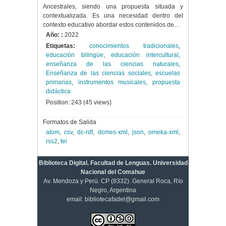
Ancestrales, siendo una propuesta situada y
contextualizada. Es una necesidad dentro del
contexto educativo abordar estos contenidos de…
Año: :
2022
Etiquetas:
conocimientos tradicionales
,
educación bilingüe
,
educación intercultural
,
enseñanza de las ciencias naturales
,
Enseñanza de las ciencias sociales
,
escuelas
primarias
,
instrumentos musicales
,
propuesta
didáctica
Position:
243
(
45
views)
Formatos de Salida
atom
,
csv
,
dc-rdf
,
dcmes-xml
,
json
,
omeka-xml
,
rss2
,
tei
Biblioteca Digital. Facultad de Lenguas. Universidad
Nacional del Comahue
Av. Mendoza y Perú. CP (8332). General Roca, Río
Negro, Argentina
email: bibliotecafadel@gmail.com