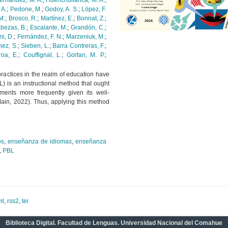
ernández, M. A.
;
Huenchullanca, M. A.
;
 A.
;
Pedone, M.
;
Godoy, A. S.
;
López, F.
M.
;
Brosco, R.
;
Martínez, E.
;
Bonnat, Z.
;
bezas, B.
;
Escalante, M.
;
Grandón, C.
;
i, D.
;
Fernández, F. N.
;
Marzeniuk, M.
;
ez, S.
;
Sieben, L.
;
Barra Contreras, F.
;
oa, E.
;
Couffignal, L.
;
Gortan, M. P.
;
practices in the realm of education have
) is an instructional method that ought
nments more frequently given its well-
ain, 2022). Thus, applying this method
os
,
enseñanza de idiomas
,
enseñanza
,
PBL
ml
,
rss2
,
tei
Biblioteca Digital. Facultad de Lenguas. Universidad Nacional del Comahue