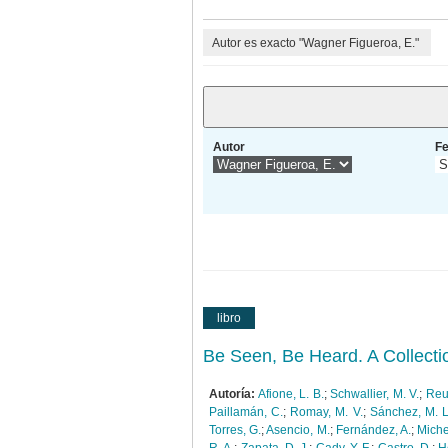
Autor es exacto "Wagner Figueroa, E."
Autor
F
libro
Be Seen, Be Heard. A Collecti
Autoría:
Afione, L. B.
;
Schwallier, M. V.
;
Reu
Paillamán, C.
;
Romay, M. V.
;
Sánchez, M. L
Torres, G.
;
Asencio, M.
;
Fernández, A.
;
Miche