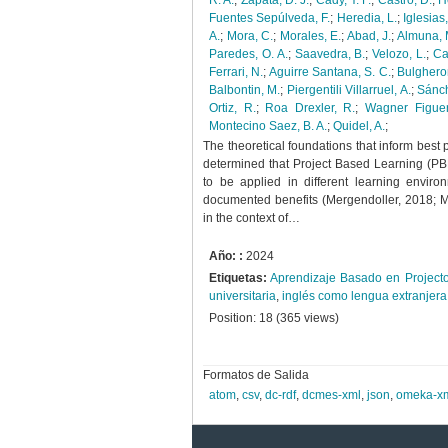
R. A.
;
Zapata, D. J.
;
Cady, Y. F.
;
Castro, D.
;
H
Fuentes Sepúlveda, F.
;
Heredia, L.
;
Iglesias,
A.
;
Mora, C.
;
Morales, E.
;
Abad, J.
;
Almuna, 
Paredes, O. A.
;
Saavedra, B.
;
Velozo, L.
;
Ca
Ferrari, N.
;
Aguirre Santana, S. C.
;
Bulgheron
Balbontin, M.
;
Piergentili Villarruel, A.
;
Sánch
Ortiz, R.
;
Roa Drexler, R.
;
Wagner Figuer
Montecino Saez, B. A.
;
Quidel, A.
;
The theoretical foundations that inform best 
determined that Project Based Learning (PBL
to be applied in different learning enviro
documented benefits (Mergendoller, 2018; M
in the context of…
Año: :
2024
Etiquetas:
Aprendizaje Basado en Project
universitaria
,
inglés como lengua extranjera
Position:
18
(
365
views)
Formatos de Salida
atom
,
csv
,
dc-rdf
,
dcmes-xml
,
json
,
omeka-x