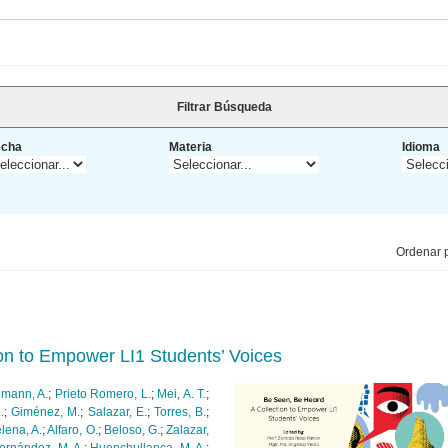
Filtrar Búsqueda
echa
Materia
Idioma
Ordenar p
on to Empower LI1 Students’ Voices
mann, A.
;
Prieto Romero, L.
;
Mei, A. T.
;
.
;
Giménez, M.
;
Salazar, E.
;
Torres, B.
;
lena, A.
;
Alfaro, O.
;
Beloso, G.
;
Zalazar,