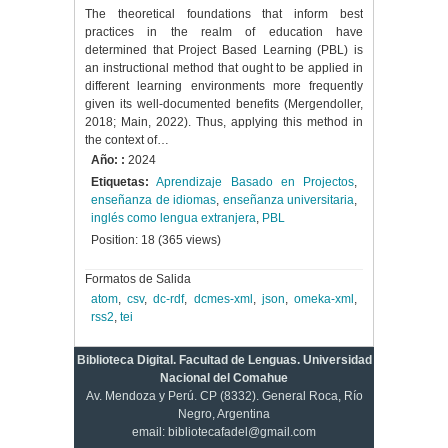
The theoretical foundations that inform best
practices in the realm of education have
determined that Project Based Learning (PBL) is
an instructional method that ought to be applied in
different learning environments more frequently
given its well-documented benefits (Mergendoller,
2018; Main, 2022). Thus, applying this method in
the context of…
Año: :
2024
Etiquetas:
Aprendizaje Basado en Projectos
,
enseñanza de idiomas
,
enseñanza universitaria
,
inglés como lengua extranjera
,
PBL
Position:
18
(
365
views)
Formatos de Salida
atom
,
csv
,
dc-rdf
,
dcmes-xml
,
json
,
omeka-xml
,
rss2
,
tei
Biblioteca Digital. Facultad de Lenguas. Universidad
Nacional del Comahue
Av. Mendoza y Perú. CP (8332). General Roca, Río
Negro, Argentina
email: bibliotecafadel@gmail.com