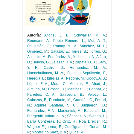
Autoría:
Afione, L. B.
;
Schwallier, M. V.
;
Reumann, A.
;
Prieto Romero, L.
;
Mei, A. T.
;
Paillamán, C.
;
Romay, M. V.
;
Sánchez, M. L.
;
Giménez, M.
;
Salazar, E.
;
Torres, B.
;
Torres, G.
;
Asencio, M.
;
Fernández, A.
;
Michelena, A.
;
Alfaro,
O.
;
Beloso, G.
;
Zalazar, R. A.
;
Zapata, D. J.
;
Cady,
Y. F.
;
Castro, D.
;
Hernández, M. A.
;
Huenchullanca, M. A.
;
Fuentes Sepúlveda, F.
;
Heredia, L.
;
Iglesias, A.
;
Pedone, M.
;
Godoy, A. S.
;
López, F. A.
;
Mora, C.
;
Morales, E.
;
Abad, J.
;
Almuna, M.
;
Brosco, R.
;
Martínez, E.
;
Bonnat, Z.
;
Paredes, O. A.
;
Saavedra, B.
;
Velozo, L.
;
Cabezas, B.
;
Escalante, M.
;
Grandón, C.
;
Ferrari,
N.
;
Aguirre Santana, S. C.
;
Bulgheroni, D.
;
Fernández, F. N.
;
Marzeniuk, M.
;
Balbontin, M.
;
Piergentili Villarruel, A.
;
Sánchez, S.
;
Sieben, L.
;
Barra Contreras, F.
;
Ortiz, R.
;
Roa Drexler, R.
;
Wagner Figueroa, E.
;
Couffignal, L.
;
Gortan, M.
P.
;
Montecino Saez, B. A.
;
Quidel, A.
;