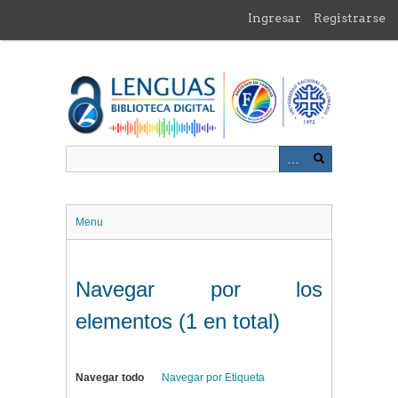
Saltar
Ingresar
Registrarse
al
contenido
principal
Menu
Navegar por los
elementos (1 en total)
Navegar todo
Navegar por Etiqueta