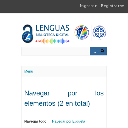
Saltar
Ingresar
Registrarse
al
contenido
principal
Menu
Navegar por los
elementos (2 en total)
Navegar todo
Navegar por Etiqueta