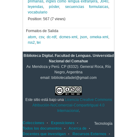
primarias
,
inglés como lengua extranjera
,
J040
,
leyendas
,
póster
,
secuencias formulaicas
,
vocabulario
Position:
567
(
7
views)
Formatos de Salida
atom
,
csv
,
dc-rdf
,
dcmes-xml
,
json
,
omeka-xml
,
rss2
,
tei
Biblioteca Digital. Facultad de Lenguas. Universidad
Nacional del Comahue
Av. Mendoza y Perú. CP (8332). General Roca, Río
Negro, Argentina
email: bibliotecafadel@gmail.com
Este sitio está bajo una
Licencia Creative Commons
Atribución-NoComercial-CompartirIgual 4.0
Internacional
.
Colecciones
Exposiciones
Tecnología
Todos los documentos
Acerca de
Docentes que investigan
Recursos Externos