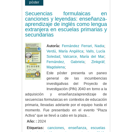
póster
Secuencias formulaicas en
canciones y leyendas: enseñanza-
aprendizaje de inglés como lengua
extranjera en escuelas primarias y
secundarias
Autoría:
Fernández Ferrari, Nadia
;
Verdú, María Angélica
;
Valls, Lucía
Soledad
;
Valcarce, María del Mar
;
Fernández, Gabriela
;
Zinkgräf,
Magdalena
;
Este póster presenta un paneo
general de las incumbencias
investigativas del Proyecto de
Investigación (PIN) J040 en torno a la
adquisición y enseñanza/aprendizaje de
secuencias formulaicas en contextos de educación
primaria, llevadas adelante por el equipo hasta el
momento. Fue presentado en el evento “Plaza
Activa” que se llevó a cabo en la plaza…
Año: :
2024
Etiquetas:
canciones
,
enseñanza
,
escuelas