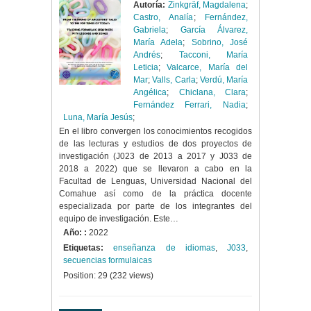
Autoría:
Zinkgräf, Magdalena
;
Castro, Analía
;
Fernández,
Gabriela
;
García Álvarez,
María Adela
;
Sobrino, José
Andrés
;
Tacconi, María
Leticia
;
Valcarce, María del
Mar
;
Valls, Carla
;
Verdú, María
Angélica
;
Chiclana, Clara
;
Fernández Ferrari, Nadia
;
Luna, María Jesús
;
En el libro convergen los conocimientos recogidos
de las lecturas y estudios de dos proyectos de
investigación (J023 de 2013 a 2017 y J033 de
2018 a 2022) que se llevaron a cabo en la
Facultad de Lenguas, Universidad Nacional del
Comahue así como de la práctica docente
especializada por parte de los integrantes del
equipo de investigación. Este…
Año: :
2022
Etiquetas:
enseñanza de idiomas
,
J033
,
secuencias formulaicas
Position:
29
(
232
views)