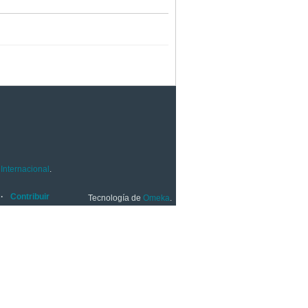
Internacional
.
Contribuir
Tecnología de
Omeka
.