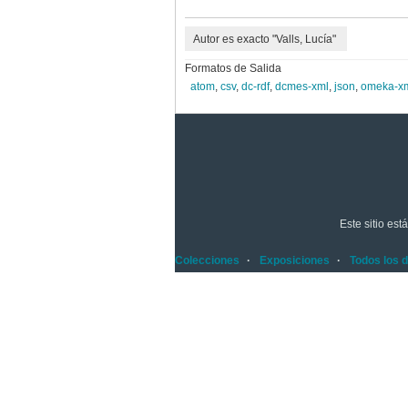
Autor es exacto "Valls, Lucía"
Formatos de Salida
atom
,
csv
,
dc-rdf
,
dcmes-xml
,
json
,
omeka-x
Este sitio es
Colecciones
Exposiciones
Todos los 