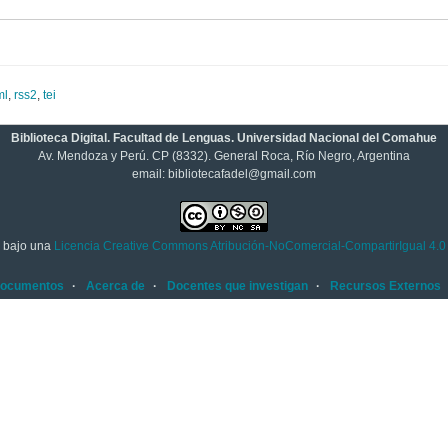
ml
,
rss2
,
tei
Biblioteca Digital. Facultad de Lenguas. Universidad Nacional del Comahue
Av. Mendoza y Perú. CP (8332). General Roca, Río Negro, Argentina
email: bibliotecafadel@gmail.com
tá bajo una
Licencia Creative Commons Atribución-NoComercial-CompartirIgual 4.0 
documentos
Acerca de
Docentes que investigan
Recursos Externos