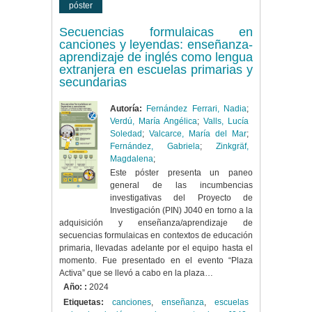
póster
Secuencias formulaicas en
canciones y leyendas: enseñanza-
aprendizaje de inglés como lengua
extranjera en escuelas primarias y
secundarias
Autoría:
Fernández Ferrari, Nadia
;
Verdú, María Angélica
;
Valls, Lucía
Soledad
;
Valcarce, María del Mar
;
Fernández, Gabriela
;
Zinkgräf,
Magdalena
;
Este póster presenta un paneo
general de las incumbencias
investigativas del Proyecto de
Investigación (PIN) J040 en torno a la
adquisición y enseñanza/aprendizaje de
secuencias formulaicas en contextos de educación
primaria, llevadas adelante por el equipo hasta el
momento. Fue presentado en el evento “Plaza
Activa” que se llevó a cabo en la plaza…
Año: :
2024
Etiquetas:
canciones
,
enseñanza
,
escuelas