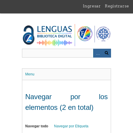
Saltar
Ingresar
Registrarse
al
contenido
principal
Menu
Navegar por los
elementos (2 en total)
Navegar todo
Navegar por Etiqueta