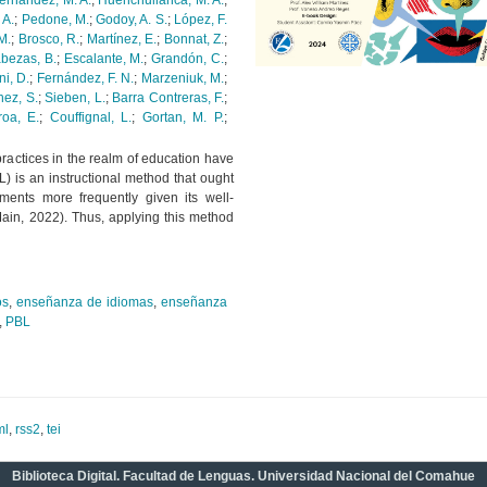
ernández, M. A.
;
Huenchullanca, M. A.
;
 A.
;
Pedone, M.
;
Godoy, A. S.
;
López, F.
M.
;
Brosco, R.
;
Martínez, E.
;
Bonnat, Z.
;
bezas, B.
;
Escalante, M.
;
Grandón, C.
;
i, D.
;
Fernández, F. N.
;
Marzeniuk, M.
;
ez, S.
;
Sieben, L.
;
Barra Contreras, F.
;
oa, E.
;
Couffignal, L.
;
Gortan, M. P.
;
practices in the realm of education have
) is an instructional method that ought
nments more frequently given its well-
ain, 2022). Thus, applying this method
os
,
enseñanza de idiomas
,
enseñanza
,
PBL
ml
,
rss2
,
tei
Biblioteca Digital. Facultad de Lenguas. Universidad Nacional del Comahue