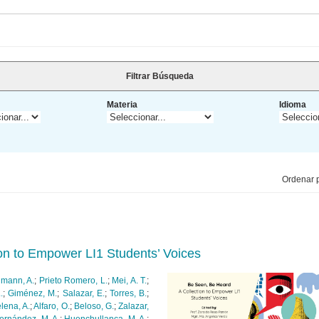
Filtrar Búsqueda
Materia
Idioma
Ordenar p
on to Empower LI1 Students’ Voices
mann, A.
;
Prieto Romero, L.
;
Mei, A. T.
;
.
;
Giménez, M.
;
Salazar, E.
;
Torres, B.
;
lena, A.
;
Alfaro, O.
;
Beloso, G.
;
Zalazar,