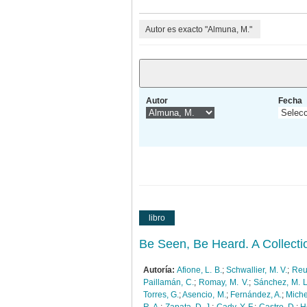
Autor es exacto "Almuna, M."
Autor
Fecha
libro
Be Seen, Be Heard. A Collecti
Autoría:
Afione, L. B.
;
Schwallier, M. V.
;
Reu
Paillamán, C.
;
Romay, M. V.
;
Sánchez, M. L
Torres, G.
;
Asencio, M.
;
Fernández, A.
;
Miche