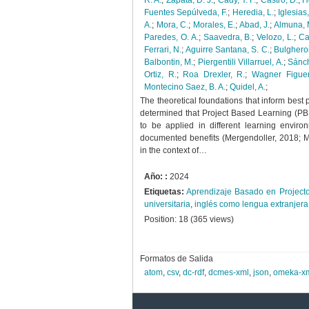
R. A.
;
Zapata, D. J.
;
Cady, Y. F.
;
Castro, D.
;
H
Fuentes Sepúlveda, F.
;
Heredia, L.
;
Iglesias,
A.
;
Mora, C.
;
Morales, E.
;
Abad, J.
;
Almuna, 
Paredes, O. A.
;
Saavedra, B.
;
Velozo, L.
;
Ca
Ferrari, N.
;
Aguirre Santana, S. C.
;
Bulgheron
Balbontin, M.
;
Piergentili Villarruel, A.
;
Sánch
Ortiz, R.
;
Roa Drexler, R.
;
Wagner Figuer
Montecino Saez, B. A.
;
Quidel, A.
;
The theoretical foundations that inform best 
determined that Project Based Learning (PBL
to be applied in different learning enviro
documented benefits (Mergendoller, 2018; M
in the context of…
Año: :
2024
Etiquetas:
Aprendizaje Basado en Project
universitaria
,
inglés como lengua extranjera
Position:
18
(
365
views)
Formatos de Salida
atom
,
csv
,
dc-rdf
,
dcmes-xml
,
json
,
omeka-x