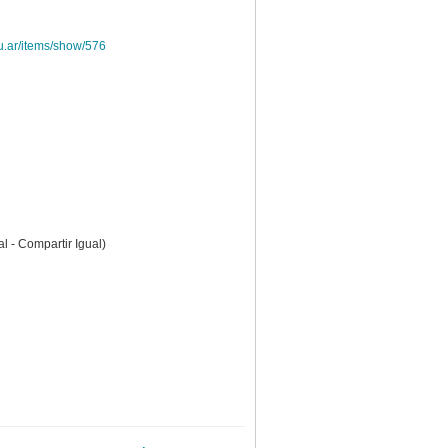
u.ar/items/show/576
 - Compartir Igual)