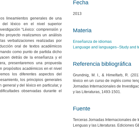
Fecha
2013
 los lineamientos generales de una
 del léxico en el nivel superior
nvestigación “Léxico: comprensión y
Materia
ho proyecto realizamos un análisis
 las verbalizaciones realizadas por
Enseñanza de idiomas
oducción oral de textos académicos
Language and languages--Study and t
Tomando como punto de partida dicho
byacen detrás de la enseñanza y el
jera, presentaremos una propuesta
Referencia bibliográfica
on propósitos académicos en el nivel
remos los diferentes aspectos del
Grundnig, M. I., & Himelfarb, R. (2
esamiento, los principios generales
léxico en un curso de inglés como leng
general y del léxico en particular, y
Jornadas Internacionales de Investigac
ificultades observadas durante el
y las Literaturas, 1493-1501.
Fuente
Terceras Jornadas Internacionales de I
Lenguas y las Literaturas. Ediciones G