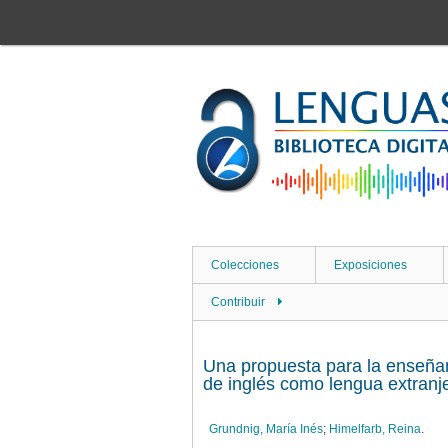
Saltar
al
contenido
principal
Colecciones
Exposiciones
Contribuir
Una propuesta para la enseñan
de inglés como lengua extranje
Grundnig, María Inés
;
Himelfarb, Reina
.