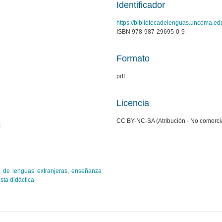
Identificador
https://bibliotecadelenguas.uncoma.ed
ISBN 978-987-29695-0-9
Formato
pdf
Licencia
CC BY-NC-SA (Atribución - No comercial
s
 de lenguas extranjeras
,
enseñanza
sta didáctica