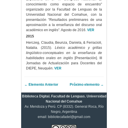
conocimiento como espacio de encuentro”
organizado por la Facultad de Lenguas de la
Universidad Nacional del Comahue, con la
presentación “Resultados preliminares de una
aproximación a la enseñanza del discurso oral
académico en inglés”. Agosto de 2016.
VER
2015
Herczeg, Claudia, Beunza, Daniela, & Ferracioli,
Natalia. (2015).
Léxico académico y grillas
lingüístico-conceptuales en la enseñanza de
habilidades orales en inglés
[Presentación]. III
Jornadas de Actualización para Docentes del
DIEPE, Neuquén.
VER
← Elemento Anterior
Próximo elemento →
Biblioteca Digital. Facultad de Lenguas. Universidad
Nacional del Comahue
Av. Mendoza y Perú. CP (8332). General Roca, Río
Negro, Argentina
email: bibliotecafadel@gmail.com