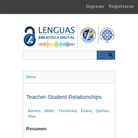
Saltar
Ingresar
Registrarse
al
contenido
principal
Menu
Teacher-Student Relationships
Barrera, Belén
;
Fernández, Eliana
;
Quirilao,
Pilar
.
Resumen