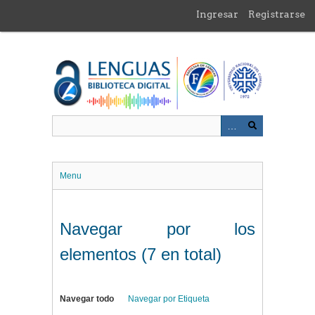
Saltar
Ingresar
Registrarse
al
contenido
principal
Menu
Navegar por los
elementos (7 en total)
Navegar todo
Navegar por Etiqueta