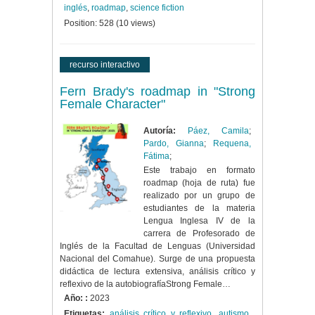
inglés
,
roadmap
,
science fiction
Position:
528
(
10
views)
recurso interactivo
Fern Brady's roadmap in "Strong
Female Character"
Autoría:
Páez, Camila
;
Pardo, Gianna
;
Requena,
Fátima
;
Este trabajo en formato
roadmap (hoja de ruta) fue
realizado por un grupo de
estudiantes de la materia
Lengua Inglesa IV de la
carrera de Profesorado de
Inglés de la Facultad de Lenguas (Universidad
Nacional del Comahue). Surge de una propuesta
didáctica de lectura extensiva, análisis crítico y
reflexivo de la autobiografíaStrong Female…
Año: :
2023
Etiquetas:
análisis crítico y reflexivo
,
autismo
,