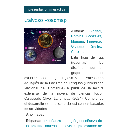
presentación interactiva
Calypso Roadmap
Autoría:
Blattner,
Romina
;
González,
Mariana
;
Figueroa,
Giuliana
;
Giuffre,
Carolina
;
Esta hoja de ruta
(roadmap) fue
diseñada por un
grupo de
estudiantes de Lengua Inglesa IV del Profesorado
de Inglés de la Facultad de Lenguas (Universidad
Nacional del Comahue) a partir de la lectura
extensiva de la novela de ciencia ficción
Calypsode Oliver Langmead (2024). Comprende
el desarrollo de una serie de estaciones basadas
en actividades…
Año: :
2025
Etiquetas:
enseñanza de inglés
,
enseñanza de
la literatura
,
material audiovisual
,
profesorado de