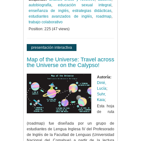
autobiografía
,
educación sexual integral
,
enseñanza de inglés
,
estrategias didácticas
,
estudiantes avanzados de inglés
,
roadmap
,
trabajo colaborativo
Position:
225
(
47
views)
presentación interactiva
Map of the Universe: Travel across
the Universe on the Calypso!
Autoría:
Dirié,
Lucía
;
Suhr,
Kaia
;
Esta hoja
de ruta
(roadmap) fue diseñada por un grupo de
estudiantes de Lengua Inglesa IV del Profesorado
de Inglés de la Facultad de Lenguas (Universidad
Nacional del Comahue) a partir de la lectura