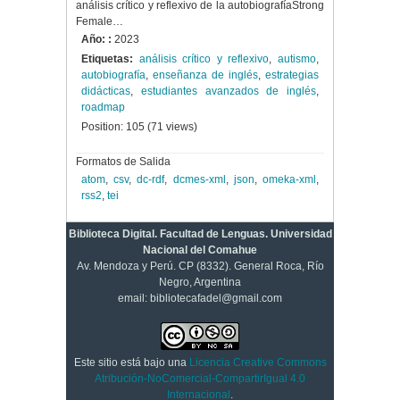
análisis crítico y reflexivo de la autobiografíaStrong
Female…
Año: :
2023
Etiquetas:
análisis crítico y reflexivo
,
autismo
,
autobiografía
,
enseñanza de inglés
,
estrategias
didácticas
,
estudiantes avanzados de inglés
,
roadmap
Position:
105
(
71
views)
Formatos de Salida
atom
,
csv
,
dc-rdf
,
dcmes-xml
,
json
,
omeka-xml
,
rss2
,
tei
Biblioteca Digital. Facultad de Lenguas. Universidad
Nacional del Comahue
Av. Mendoza y Perú. CP (8332). General Roca, Río
Negro, Argentina
email: bibliotecafadel@gmail.com
Este sitio está bajo una
Licencia Creative Commons
Atribución-NoComercial-CompartirIgual 4.0
Internacional
.