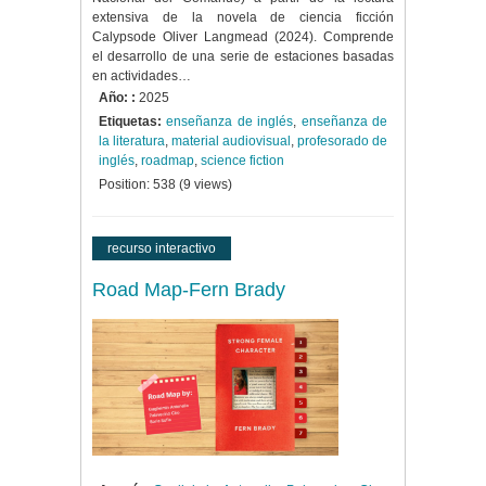
extensiva de la novela de ciencia ficción
Calypsode Oliver Langmead (2024). Comprende
el desarrollo de una serie de estaciones basadas
en actividades…
Año: :
2025
Etiquetas:
enseñanza de inglés
,
enseñanza de
la literatura
,
material audiovisual
,
profesorado de
inglés
,
roadmap
,
science fiction
Position:
538
(
9
views)
recurso interactivo
Road Map-Fern Brady