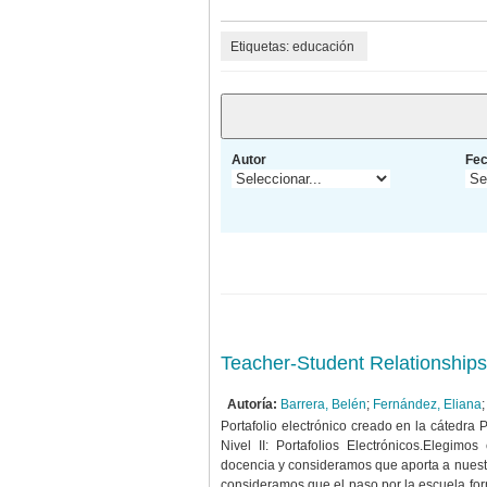
Etiquetas: educación
Autor
Fe
Teacher-Student Relationships
Autoría:
Barrera, Belén
;
Fernández, Eliana
Portafolio electrónico creado en la cátedra
Nivel II: Portafolios Electrónicos.Elegimo
docencia y consideramos que aporta a nuest
consideramos que el paso por la escuela for