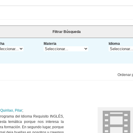
Filtrar Búsqueda
cha
Materia
Idioma
Ordenar p
;
Quirilao, Pilar
;
 Programa del Idioma Requisito INGLÉS,
s esta temática porque nos interesa la
ra formación. En segundo lugar, porque
mal deja huellas en nosotros y creemos