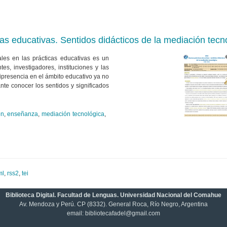
as educativas. Sentidos didácticos de la mediación tecn
ales en las prácticas educativas es un
s, investigadores, instituciones y las
presencia en el ámbito educativo ya no
nte conocer los sentidos y significados
ón
,
enseñanza
,
mediación tecnológica
,
ml
,
rss2
,
tei
Biblioteca Digital. Facultad de Lenguas. Universidad Nacional del Comahue
Av. Mendoza y Perú. CP (8332). General Roca, Río Negro, Argentina
email: bibliotecafadel@gmail.com