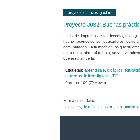
proyecto de investigación
Proyecto J032: Buenas práctic
La fuerte impronta de las tecnologías digit
hecho reconocido por educadores, estudiante
comunidades. En tiempos en los que su omni
ocupa el centro del debate, se vuelve releva
que resultan de la…
Etiquetas:
aprendizaje
,
didáctica
,
educaci
proyectos de investigación
,
TIC
Position:
100
(
72
views)
Formatos de Salida
atom
,
csv
,
dc-rdf
,
dcmes-xml
,
json
,
omeka-x