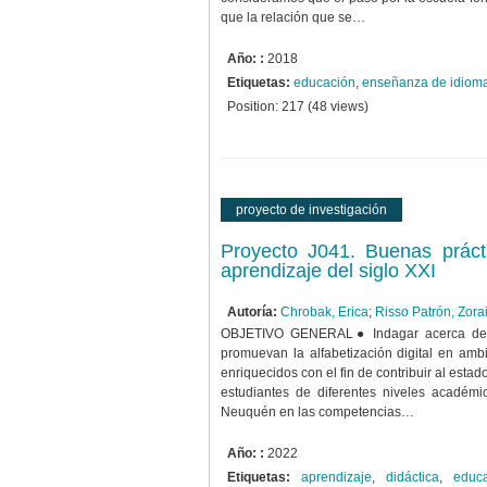
que la relación que se…
Año: :
2018
Etiquetas:
educación
,
enseñanza de idiom
Position:
217
(
48
views)
proyecto de investigación
Proyecto J041. Buenas práct
aprendizaje del siglo XXI
Autoría:
Chrobak, Erica
;
Risso Patrón, Zora
OBJETIVO GENERAL● Indagar acerca de l
promuevan la alfabetización digital en am
enriquecidos con el fin de contribuir al estad
estudiantes de diferentes niveles académi
Neuquén en las competencias…
Año: :
2022
Etiquetas:
aprendizaje
,
didáctica
,
educ