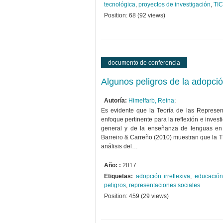
tecnológica
,
proyectos de investigación
,
TIC
Position:
68
(
92
views)
documento de conferencia
Algunos peligros de la adopció
Autoría:
Himelfarb, Reina
;
Es evidente que la Teoría de las Represen
enfoque pertinente para la reflexión e inves
general y de la enseñanza de lenguas en pa
Barreiro & Carreño (2010) muestran que la T
análisis del…
Año: :
2017
Etiquetas:
adopción irreflexiva
,
educació
peligros
,
representaciones sociales
Position:
459
(
29
views)