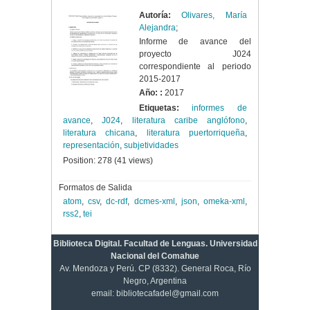
Autoría:
Olivares, María
Alejandra
;
Informe de avance del
proyecto J024
correspondiente al periodo
2015-2017
Año: :
2017
Etiquetas:
informes de
avance
,
J024
,
literatura caribe anglófono
,
literatura chicana
,
literatura puertorriqueña
,
representación
,
subjetividades
Position:
278
(
41
views)
Formatos de Salida
atom
,
csv
,
dc-rdf
,
dcmes-xml
,
json
,
omeka-xml
,
rss2
,
tei
Biblioteca Digital. Facultad de Lenguas. Universidad
Nacional del Comahue
Av. Mendoza y Perú. CP (8332). General Roca, Río
Negro, Argentina
email: bibliotecafadel@gmail.com