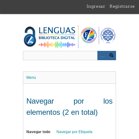
Saltar
Ingresar
Registrarse
al
contenido
principal
Menu
Navegar por los
elementos (2 en total)
Navegar todo
Navegar por Etiqueta