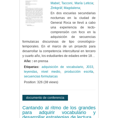
Mabel
;
Tacconi, María Leticia
;
Zinkgräf, Magdalena
;
En dos escuelas secundarias
nocturnas en la ciudad de
General Roca se llevó a cabo
una experiencia de lecto-
comprensión con foco en la
adquisición de secuencias
formulaicas discursivas de tipo cronológico-
temporales. En el marco de un proyecto para
desarrollar la competencia intercultural en tercero
y cuarto año, los estudiantes de edades entre 18…
Año: :
en prensa
Etiquetas:
adquisición de vocabulario
,
J033
,
leyendas
,
nivel medio
,
producción escrita
,
secuencias formulaicas
Position:
326
(
38
views)
documento de conferencia
Cantando al ritmo de los grandes
para adquirir vocabulario y
desarrollar estrategias de lectura