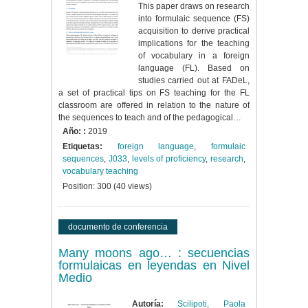
This paper draws on research
into formulaic sequence (FS)
acquisition to derive practical
implications for the teaching
of vocabulary in a foreign
language (FL). Based on
studies carried out at FADeL,
a set of practical tips on FS teaching for the FL
classroom are offered in relation to the nature of
the sequences to teach and of the pedagogical…
Año: :
2019
Etiquetas:
foreign language
,
formulaic
sequences
,
J033
,
levels of proficiency
,
research
,
vocabulary teaching
Position:
300
(
40
views)
documento de conferencia
Many moons ago… : secuencias
formulaicas en leyendas en Nivel
Medio
Autoría:
Scilipoti, Paola