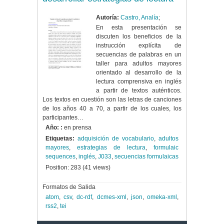
Autoría:
Castro, Analía
;
En esta presentación se
discuten los beneficios de la
instrucción explícita de
secuencias de palabras en un
taller para adultos mayores
orientado al desarrollo de la
lectura comprensiva en inglés
a partir de textos auténticos.
Los textos en cuestión son las letras de canciones
de los años 40 a 70, a partir de los cuales, los
participantes…
Año: :
en prensa
Etiquetas:
adquisición de vocabulario
,
adultos
mayores
,
estrategias de lectura
,
formulaic
sequences
,
inglés
,
J033
,
secuencias formulaicas
Position:
283
(
41
views)
Formatos de Salida
atom
,
csv
,
dc-rdf
,
dcmes-xml
,
json
,
omeka-xml
,
rss2
,
tei