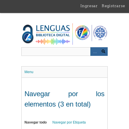
Saltar
Ingresar
Registrarse
al
contenido
principal
Menu
Navegar por los
elementos (3 en total)
Navegar todo
Navegar por Etiqueta