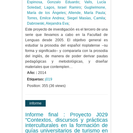
Espinosa, Gonzalo Eduardo
;
Valls, Lucía
Soledad
;
Lagos, Israel Ramiro
;
Guglielmone,
María de los Ángeles
;
Allende, María Paula
;
Torres, Emilce Andrea
;
Siegel Masías, Camila
;
Dabrowski, Alejandra Eva
;
Este proyecto de investigación es el tercero de una
serie que llevamos a cabo en la Facultad de
Lenguas desde 2005. El objetivo general es
estudiar la prosodia del español rioplatense –su
forma y significado– y compararla con la prosodia
del inglés, de manera de poder derivar pautas
pedagógicas y metodológicas, y diseñar
materiales que contemplen…
Año: :
2014
Etiquetas:
j019
Position:
355
(
36
views)
informe
Informe final : Proyecto J029
"Contextos, discursos y prácticas
interculturales en la formación de
guías universitarios de turismo en