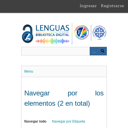
Saltar
Ingresar
Registrarse
al
contenido
principal
Menu
Navegar por los
elementos (2 en total)
Navegar todo
Navegar por Etiqueta