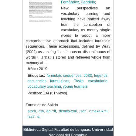
Fernández, Gabriela
;
New perspectives on
vocabulary learning and
teaching have shifted away
from the conception of
vocabulary as merely single
words to adopt a more
comprehensive approach that includes formulaic
sequences. These expressions, defined by Wray
(2002) as a string “continuous or discontinuous of
words […] that is stored and retrieved whole from
memory at…
Año: :
2019
Etiquetas:
formulaic sequences
,
J033
,
legends
,
secuencias formulaicas
,
Tasks
,
vocabulario
,
vocabulary teaching
,
young learners
Position:
134
(
61
views)
Formatos de Salida
atom
,
csv
,
dc-rdf
,
dcmes-xml
,
json
,
omeka-xml
,
rss2
,
tei
Biblioteca Digital. Facultad de Lenguas. Universidad
Nacional del Comahue