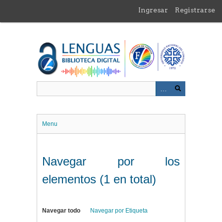
Saltar
Ingresar
Registrarse
al
contenido
principal
Menu
Navegar por los
elementos (1 en total)
Navegar todo
Navegar por Etiqueta