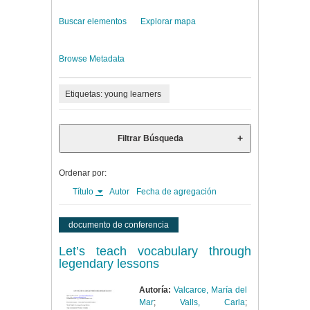
Buscar elementos
Explorar mapa
Browse Metadata
Etiquetas: young learners
Filtrar Búsqueda
Ordenar por:
Título
Autor
Fecha de agregación
documento de conferencia
Let’s teach vocabulary through
legendary lessons
Autoría:
Valcarce, María del
Mar
;
Valls, Carla
;