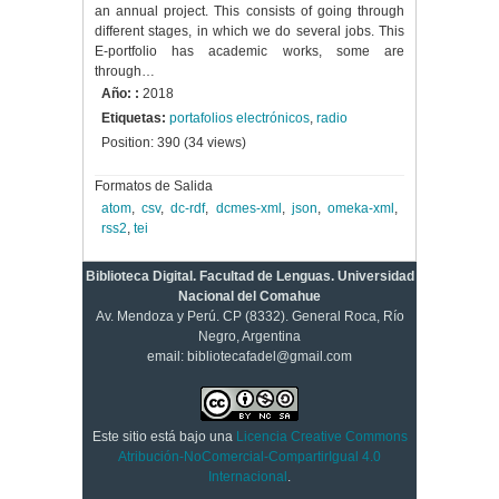
an annual project. This consists of going through
different stages, in which we do several jobs. This
E-portfolio has academic works, some are
through…
Año: :
2018
Etiquetas:
portafolios electrónicos
,
radio
Position:
390
(
34
views)
Formatos de Salida
atom
,
csv
,
dc-rdf
,
dcmes-xml
,
json
,
omeka-xml
,
rss2
,
tei
Biblioteca Digital. Facultad de Lenguas. Universidad
Nacional del Comahue
Av. Mendoza y Perú. CP (8332). General Roca, Río
Negro, Argentina
email: bibliotecafadel@gmail.com
Este sitio está bajo una
Licencia Creative Commons
Atribución-NoComercial-CompartirIgual 4.0
Internacional
.