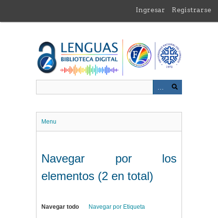
Saltar
Ingresar
Registrarse
al
contenido
principal
Menu
Navegar por los
elementos (2 en total)
Navegar todo
Navegar por Etiqueta