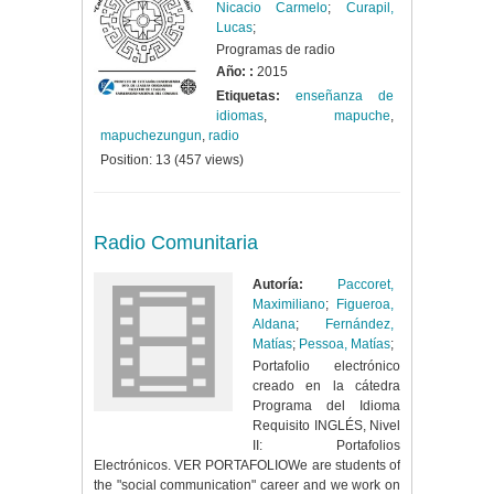
Nicacio Carmelo
;
Curapil,
Lucas
;
Programas de radio
Año: :
2015
Etiquetas:
enseñanza de
idiomas
,
mapuche
,
mapuchezungun
,
radio
Position:
13
(
457
views)
Radio Comunitaria
Autoría:
Paccoret,
Maximiliano
;
Figueroa,
Aldana
;
Fernández,
Matías
;
Pessoa, Matías
;
Portafolio electrónico
creado en la cátedra
Programa del Idioma
Requisito INGLÉS, Nivel
II: Portafolios
Electrónicos. VER PORTAFOLIOWe are students of
the "social communication" career and we work on