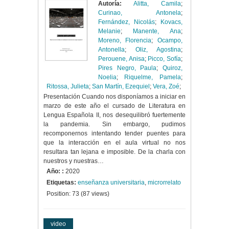
Autoría:
Alitta, Camila
;
Curinao, Antonela
;
Fernández, Nicolás
;
Kovacs,
Melanie
;
Manente, Ana
;
Moreno, Florencia
;
Ocampo,
Antonella
;
Oliz, Agostina
;
Perouene, Anisa
;
Picco, Sofía
;
Pires Negro, Paula
;
Quiroz,
Noelia
;
Riquelme, Pamela
;
Ritossa, Julieta
;
San Martín, Ezequiel
;
Vera, Zoé
;
Presentación Cuando nos disponíamos a iniciar en
marzo de este año el cursado de Literatura en
Lengua Española II, nos desequilibró fuertemente
la pandemia. Sin embargo, pudimos
recomponernos intentando tender puentes para
que la interacción en el aula virtual no nos
resultara tan lejana e imposible. De la charla con
nuestros y nuestras…
Año: :
2020
Etiquetas:
enseñanza universitaria
,
microrrelato
Position:
73
(
87
views)
video