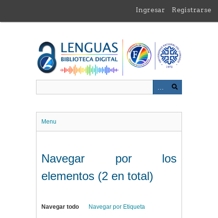
Saltar
Ingresar
Registrarse
al
contenido
principal
Menu
Navegar por los
elementos (2 en total)
Navegar todo
Navegar por Etiqueta