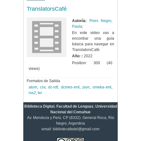
TranslatorsCafé
Autoría:
Pires Negro,
Paula
;
En este video vas a
encontrar una guía
básica para navegar en
TranslatorsCafé.
Año: :
2022
Position:
300
(
40
views)
Formatos de Salida
atom
,
csv
,
dc-rdf
,
dcmes-xml
,
json
,
omeka-xml
,
rss2
,
tei
Biblioteca Digital. Facultad de Lenguas. Universidad
Nacional del Comahue
Av. Mendoza y Perú. CP (8332). General Roca, Río
Negro, Argentina
email: bibliotecafadel@gmail.com