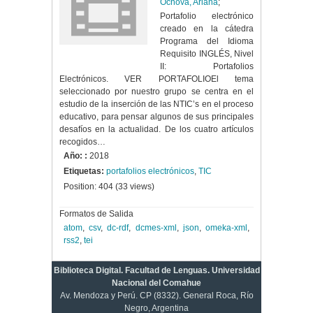
Ochova, Ariana
;
Portafolio electrónico
creado en la cátedra
Programa del Idioma
Requisito INGLÉS, Nivel
II: Portafolios
Electrónicos. VER PORTAFOLIOEl tema
seleccionado por nuestro grupo se centra en el
estudio de la inserción de las NTIC’s en el proceso
educativo, para pensar algunos de sus principales
desafíos en la actualidad. De los cuatro artículos
recogidos…
Año: :
2018
Etiquetas:
portafolios electrónicos
,
TIC
Position:
404
(
33
views)
Formatos de Salida
atom
,
csv
,
dc-rdf
,
dcmes-xml
,
json
,
omeka-xml
,
rss2
,
tei
Biblioteca Digital. Facultad de Lenguas. Universidad
Nacional del Comahue
Av. Mendoza y Perú. CP (8332). General Roca, Río
Negro, Argentina