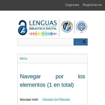
Saltar
Ingresar
Registrarse
al
contenido
principal
Menu
Navegar por los
elementos (1 en total)
Navegar todo
Navegar por Etiqueta