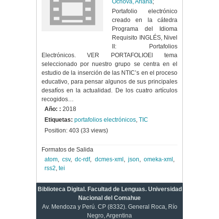
Ochova, Ariana
;
Portafolio electrónico
creado en la cátedra
Programa del Idioma
Requisito INGLÉS, Nivel
II: Portafolios
Electrónicos. VER PORTAFOLIOEl tema
seleccionado por nuestro grupo se centra en el
estudio de la inserción de las NTIC’s en el proceso
educativo, para pensar algunos de sus principales
desafíos en la actualidad. De los cuatro artículos
recogidos…
Año: :
2018
Etiquetas:
portafolios electrónicos
,
TIC
Position:
403
(
33
views)
Formatos de Salida
atom
,
csv
,
dc-rdf
,
dcmes-xml
,
json
,
omeka-xml
,
rss2
,
tei
Biblioteca Digital. Facultad de Lenguas. Universidad
Nacional del Comahue
Av. Mendoza y Perú. CP (8332). General Roca, Río
Negro, Argentina