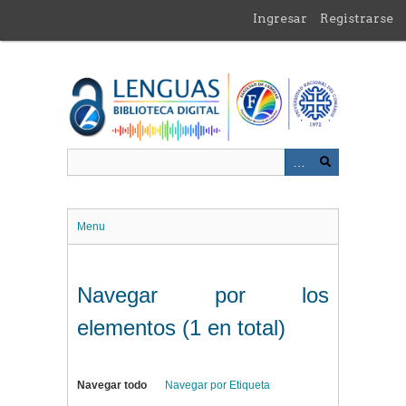
Saltar
Ingresar
Registrarse
al
contenido
principal
Menu
Navegar por los
elementos (1 en total)
Navegar todo
Navegar por Etiqueta