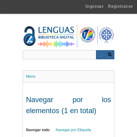
Saltar
Ingresar
Registrarse
al
contenido
principal
Menu
Navegar por los
elementos (1 en total)
Navegar todo
Navegar por Etiqueta