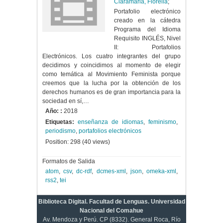
Ciaramaria, Fiorella
;
Portafolio electrónico
creado en la cátedra
Programa del Idioma
Requisito INGLÉS, Nivel
II: Portafolios
Electrónicos. Los cuatro integrantes del grupo
decidimos y coincidimos al momento de elegir
como temática al Movimiento Feminista porque
creemos que la lucha por la obtención de los
derechos humanos es de gran importancia para la
sociedad en sí,…
Año: :
2018
Etiquetas:
enseñanza de idiomas
,
feminismo
,
periodismo
,
portafolios electrónicos
Position:
298
(
40
views)
Formatos de Salida
atom
,
csv
,
dc-rdf
,
dcmes-xml
,
json
,
omeka-xml
,
rss2
,
tei
Biblioteca Digital. Facultad de Lenguas. Universidad
Nacional del Comahue
Av. Mendoza y Perú. CP (8332). General Roca, Río