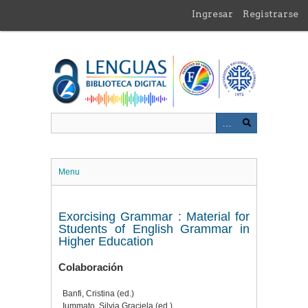
Saltar
Ingresar
Registrarse
al
contenido
principal
Menu
Exorcising Grammar : Material for
Students of English Grammar in
Higher Education
Colaboración
Banfi, Cristina (ed.)
Iummato, Silvia Graciela (ed.).