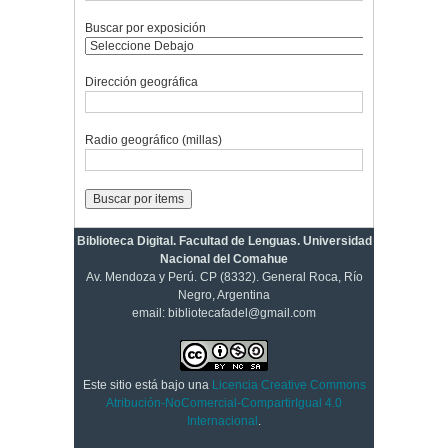
Buscar por exposición
Dirección geográfica
Radio geográfico (millas)
Biblioteca Digital. Facultad de Lenguas. Universidad
Nacional del Comahue
Av. Mendoza y Perú. CP (8332). General Roca, Río
Negro, Argentina
email: bibliotecafadel@gmail.com
Este sitio está bajo una
Licencia Creative Commons
Atribución-NoComercial-CompartirIgual 4.0
Internacional
.