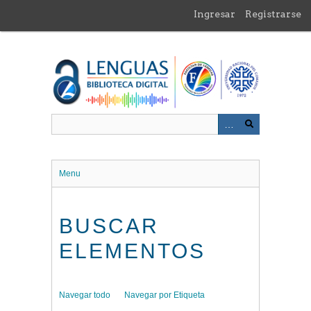
Saltar
Ingresar
Registrarse
al
contenido
principal
Menu
BUSCAR
ELEMENTOS
Navegar todo
Navegar por Etiqueta