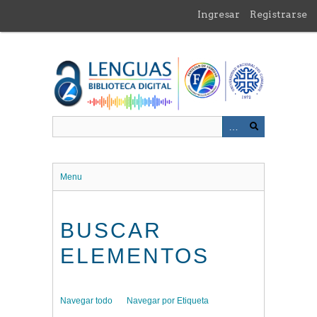
Saltar
Ingresar
Registrarse
al
contenido
principal
Menu
BUSCAR
ELEMENTOS
Navegar todo
Navegar por Etiqueta