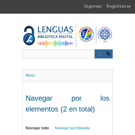
Saltar
Ingresar
Registrarse
al
contenido
principal
Menu
Navegar por los
elementos (2 en total)
Navegar todo
Navegar por Etiqueta