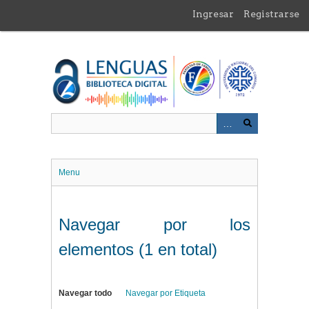
Saltar
Ingresar
Registrarse
al
contenido
principal
Menu
Navegar por los
elementos (1 en total)
Navegar todo
Navegar por Etiqueta