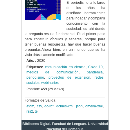
El periodismo, a lo largo
de los años, ha
diseñado herramientas
para indagar y compartir
conocimiento con la
sociedad: es ahí donde
la pregunta resulta fundamental. Es el primer paso
para construir vínculos y saberes, porque para
tener buenas respuestas, hay que hacer buenas
preguntas.Ahora bien, en un mundo que se ha
visto drásticamente modificado…
Año: :
2020
Etiquetas:
comunicación en ciencia
,
Covid-19
,
medios de comunicación
,
pandemia
,
periodismo
,
proyectos de extensión
,
redes
sociales
,
webinarios
Position:
459
(
29
views)
Formatos de Salida
atom
,
csv
,
dc-rdf
,
dcmes-xml
,
json
,
omeka-xml
,
rss2
,
tei
Biblioteca Digital. Facultad de Lenguas. Universidad
Nacional del Comahue