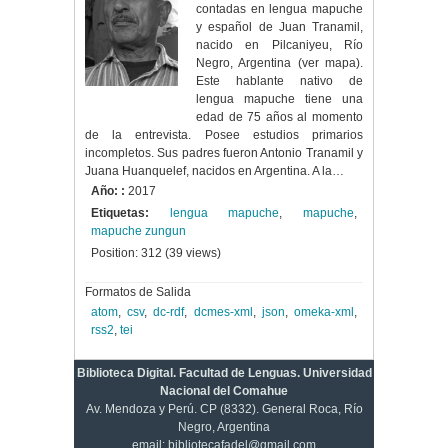
contadas en lengua mapuche
y español de Juan Tranamil,
nacido en Pilcaniyeu, Río
Negro, Argentina (ver mapa).
Este hablante nativo de
lengua mapuche tiene una
edad de 75 años al momento
de la entrevista. Posee estudios primarios
incompletos. Sus padres fueron Antonio Tranamil y
Juana Huanquelef, nacidos en Argentina. A la…
Año: :
2017
Etiquetas:
lengua mapuche
,
mapuche
,
mapuche zungun
Position:
312
(
39
views)
Formatos de Salida
atom
,
csv
,
dc-rdf
,
dcmes-xml
,
json
,
omeka-xml
,
rss2
,
tei
Biblioteca Digital. Facultad de Lenguas. Universidad
Nacional del Comahue
Av. Mendoza y Perú. CP (8332). General Roca, Río
Negro, Argentina
email: bibliotecafadel@gmail.com