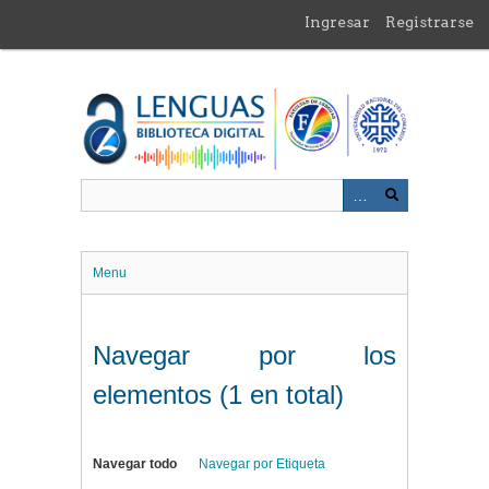
Saltar
Ingresar
Registrarse
al
contenido
principal
Menu
Navegar por los
elementos (1 en total)
Navegar todo
Navegar por Etiqueta