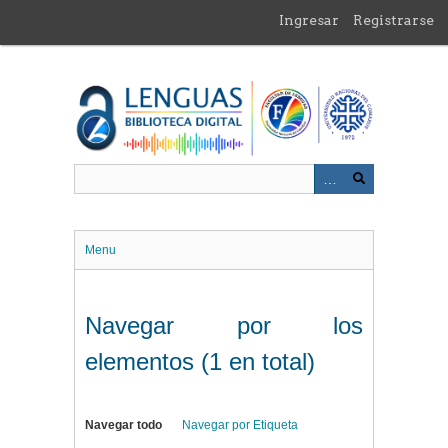
Saltar
Ingresar
Registrarse
al
contenido
principal
Menu
Navegar por los
elementos (1 en total)
Navegar todo
Navegar por Etiqueta