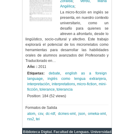
Zoraida
;
Verdú, María
Angélica
;
La micro-ficción en inglés se
presenta, en nuestro contexto
universitario, como un
desafío para quienes se
atreven a afrontarlo, desde lo
lingüístico, socio-cultural y afectivo. Este trabajo
explorará el potencial de los microrrelatos como
herramientas para desarrollar las habilidades
orales de alumnos avanzados del Profesorado y
Traductorado en…
Año: :
2011
Etiquetas:
debate
,
english as a foreign
language
,
inglés como lengua extranjera
,
interpretación
,
interpretations
,
micro-fiction
,
mini-
ficción
,
tolerance
,
tolerancia
Position:
184
(
52
views)
Formatos de Salida
atom
,
csv
,
dc-rdf
,
dcmes-xml
,
json
,
omeka-xml
,
rss2
,
tei
Biblioteca Digital. Facultad de Lenguas. Universidad