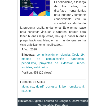
El periodismo, a lo largo
de los años, ha
diseñado herramientas
para indagar y compartir
conocimiento con la
sociedad: es ahí donde
la pregunta resulta fundamental. Es el primer paso
para construir vínculos y saberes, porque para
tener buenas respuestas, hay que hacer buenas
preguntas.Ahora bien, en un mundo que se ha
visto drásticamente modificado…
Año: :
2020
Etiquetas:
comunicación en ciencia
,
Covid-19
,
medios de comunicación
,
pandemia
,
periodismo
,
proyectos de extensión
,
redes
sociales
,
webinarios
Position:
458
(
29
views)
Formatos de Salida
atom
,
csv
,
dc-rdf
,
dcmes-xml
,
json
,
omeka-xml
,
rss2
,
tei
Biblioteca Digital. Facultad de Lenguas. Universidad
Nacional del Comahue