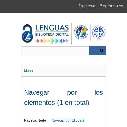
Saltar
Ingresar
Registrarse
al
contenido
principal
Menu
Navegar por los
elementos (1 en total)
Navegar todo
Navegar por Etiqueta