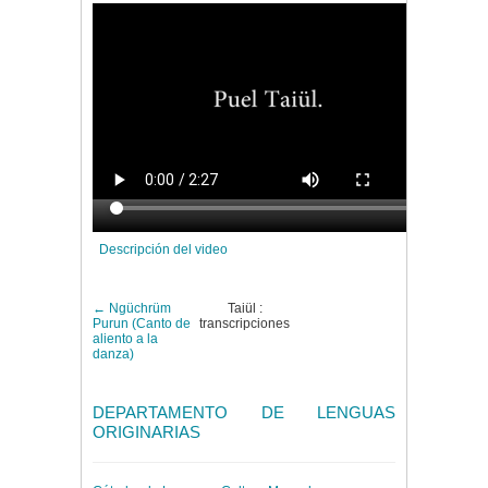
Descripción del video
← Ngüchrüm
Taiül :
Purun (Canto de
transcripciones
aliento a la
danza)
DEPARTAMENTO DE LENGUAS
ORIGINARIAS