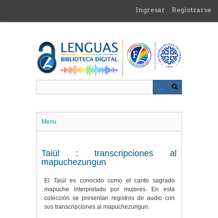
Saltar
Ingresar
Registrarse
al
contenido
principal
Menu
Taiül : transcripciones al
mapuchezungun
El
Taiül
es conocido como el canto sagrado
mapuche interpretado por mujeres. En esta
colección se presentan registros de audio con
sus transcripciones al mapuchezungun.