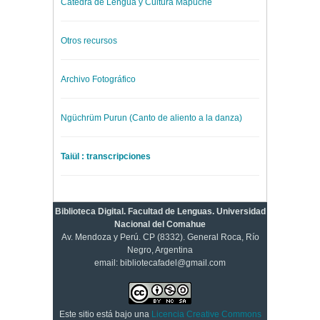
Cátedra de Lengua y Cultura Mapuche
Otros recursos
Archivo Fotográfico
Ngüchrüm Purun (Canto de aliento a la danza)
Taiül : transcripciones
Biblioteca Digital. Facultad de Lenguas. Universidad
Nacional del Comahue
Av. Mendoza y Perú. CP (8332). General Roca, Río
Negro, Argentina
email: bibliotecafadel@gmail.com
Este sitio está bajo una
Licencia Creative Commons