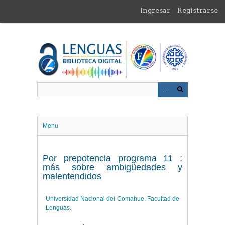
Saltar
Ingresar
Registrarse
al
contenido
principal
Menu
Por prepotencia programa 11 :
más sobre ambigüedades y
malentendidos
Universidad Nacional del Comahue. Facultad de
Lenguas
.