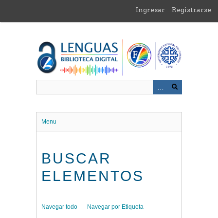
Saltar
Ingresar
Registrarse
al
contenido
principal
Menu
BUSCAR
ELEMENTOS
Navegar todo
Navegar por Etiqueta