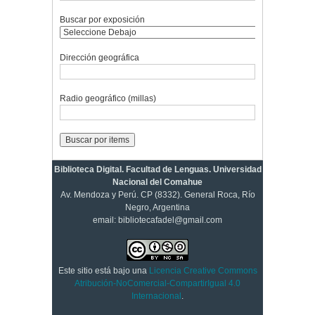
Buscar por exposición
Dirección geográfica
Radio geográfico (millas)
Biblioteca Digital. Facultad de Lenguas. Universidad
Nacional del Comahue
Av. Mendoza y Perú. CP (8332). General Roca, Río
Negro, Argentina
email: bibliotecafadel@gmail.com
Este sitio está bajo una
Licencia Creative Commons
Atribución-NoComercial-CompartirIgual 4.0
Internacional
.