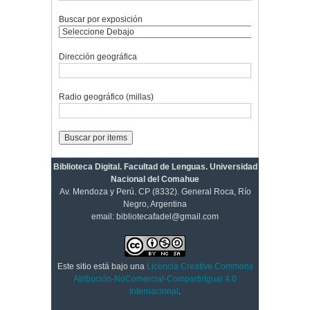
Buscar por exposición
Dirección geográfica
Radio geográfico (millas)
Biblioteca Digital. Facultad de Lenguas. Universidad
Nacional del Comahue
Av. Mendoza y Perú. CP (8332). General Roca, Río
Negro, Argentina
email: bibliotecafadel@gmail.com
Este sitio está bajo una
Licencia Creative Commons
Atribución-NoComercial-CompartirIgual 4.0
Internacional
.