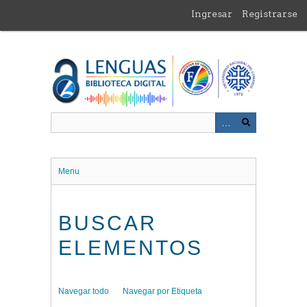
Saltar
Ingresar
Registrarse
al
contenido
principal
Menu
BUSCAR
ELEMENTOS
Navegar todo
Navegar por Etiqueta