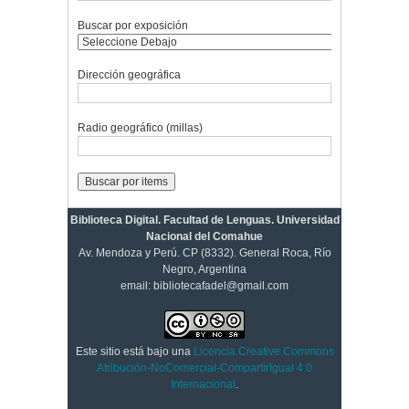
Buscar por exposición
Dirección geográfica
Radio geográfico (millas)
Biblioteca Digital. Facultad de Lenguas. Universidad
Nacional del Comahue
Av. Mendoza y Perú. CP (8332). General Roca, Río
Negro, Argentina
email: bibliotecafadel@gmail.com
Este sitio está bajo una
Licencia Creative Commons
Atribución-NoComercial-CompartirIgual 4.0
Internacional
.