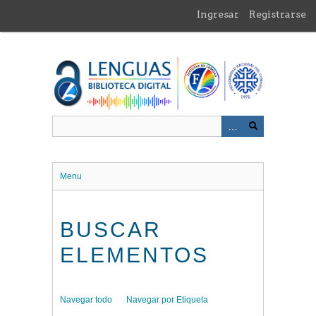
Saltar
Ingresar
Registrarse
al
contenido
principal
Menu
BUSCAR
ELEMENTOS
Navegar todo
Navegar por Etiqueta