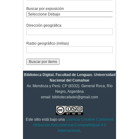
Buscar por exposición
Dirección geográfica
Radio geográfico (millas)
Biblioteca Digital. Facultad de Lenguas. Universidad
Nacional del Comahue
Av. Mendoza y Perú. CP (8332). General Roca, Río
Negro, Argentina
email: bibliotecafadel@gmail.com
Este sitio está bajo una
Licencia Creative Commons
Atribución-NoComercial-CompartirIgual 4.0
Internacional
.