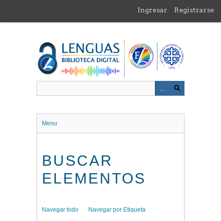
Saltar
Ingresar
Registrarse
al
contenido
principal
Menu
BUSCAR
ELEMENTOS
Navegar todo
Navegar por Etiqueta