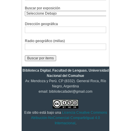
Buscar por exposición
Dirección geográfica
Radio geográfico (millas)
Biblioteca Digital. Facultad de Lenguas. Universidad
Nacional del Comahue
Av. Mendoza y Perú. CP (8332). General Roca, Río
Negro, Argentina
email: bibliotecafadel@gmail.com
Este sitio está bajo una
Licencia Creative Commons
Atribución-NoComercial-CompartirIgual 4.0
Internacional
.