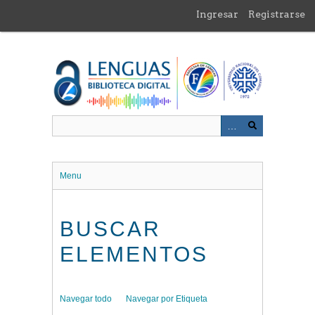
Saltar
Ingresar
Registrarse
al
contenido
principal
Menu
BUSCAR
ELEMENTOS
Navegar todo
Navegar por Etiqueta