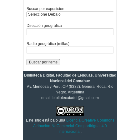
Buscar por exposición
Dirección geográfica
Radio geográfico (millas)
Biblioteca Digital. Facultad de Lenguas. Universidad
Nacional del Comahue
Av. Mendoza y Perú. CP (8332). General Roca, Río
Negro, Argentina
email: bibliotecafadel@gmail.com
Este sitio está bajo una
Licencia Creative Commons
Atribución-NoComercial-CompartirIgual 4.0
Internacional
.