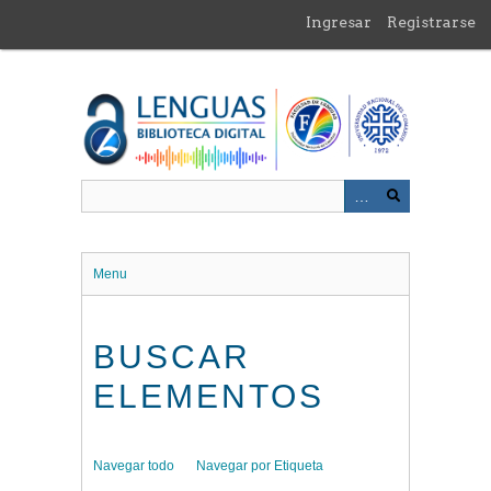
Saltar
Ingresar
Registrarse
al
contenido
principal
Menu
BUSCAR
ELEMENTOS
Navegar todo
Navegar por Etiqueta